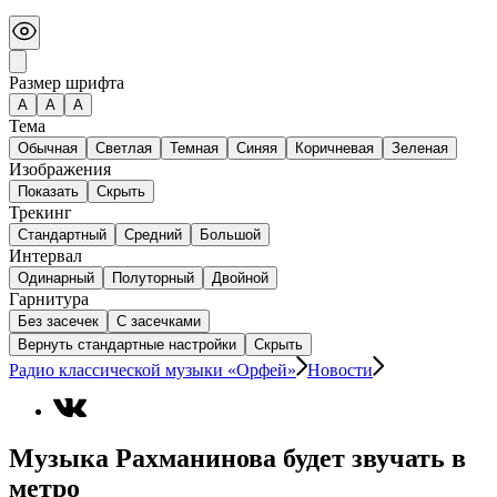
Размер шрифта
А
A
A
Тема
Обычная
Светлая
Темная
Синяя
Коричневая
Зеленая
Изображения
Показать
Скрыть
Трекинг
Стандартный
Средний
Большой
Интервал
Одинарный
Полуторный
Двойной
Гарнитура
Без засечек
С засечками
Вернуть стандартные настройки
Скрыть
Радио классической музыки «Орфей»
Новости
Музыка Рахманинова будет звучать в
метро