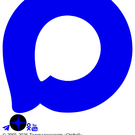
©
2005
-
2026
Телерадиоцентр «Орфей»