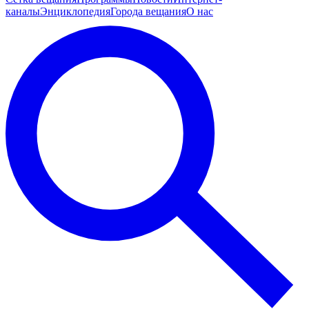
каналы
Энциклопедия
Города вещания
О нас