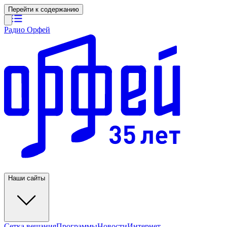
Перейти к содержанию
Радио Орфей
Наши сайты
Сетка вещания
Программы
Новости
Интернет-