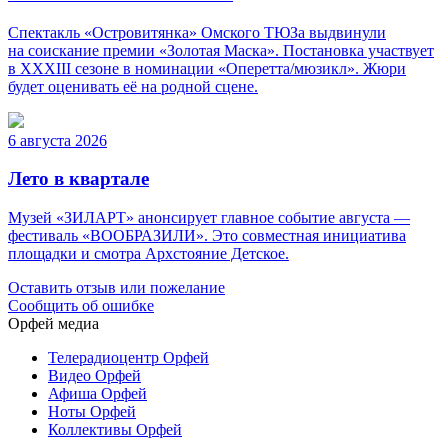
Спектакль «Островитянка» Омского ТЮЗа выдвинули
на соискание премии «Золотая Маска». Постановка участвует
в XXXIII сезоне в номинации «Оперетта/мюзикл». Жюри
будет оценивать её на родной сцене.
6 августа 2026
Лето в квартале
Музей «ЗИЛАРТ» анонсирует главное событие августа —
фестиваль «ВООБРАЗИЛИ». Это совместная инициатива
площадки и смотра Архстояние Детское.
Оставить отзыв или пожелание
Сообщить об ошибке
Орфей медиа
Телерадиоцентр Орфей
Видео Орфей
Афиша Орфей
Ноты Орфей
Коллективы Орфей