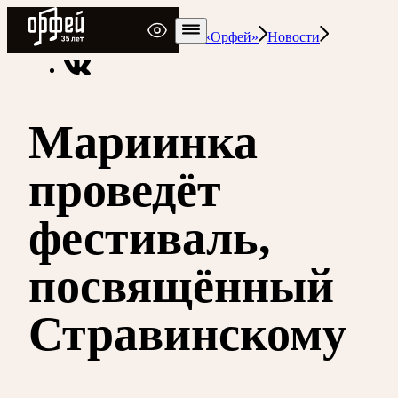
Радио Орфей
Радио классической музыки «Орфей»
Новости
Мариинка
проведёт
фестиваль,
посвящённый
Стравинскому