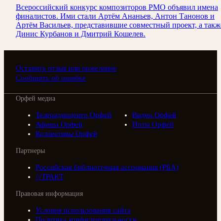
Всероссийский конкурс композиторов РМО объявил имена
финалистов. Ими стали Артём Ананьев, Антон Танонов и
Артём Васильев, представившие совместный проект, а такж
Динис Курбанов и Дмитрий Кошелев.
Оставить отзыв или пожелание
Сообщить об ошибке
Орфей медиа
Телерадиоцентр Орфей
Видео Орфей
Афиша Орфей
Ноты Орфей
Коллективы Орфей
Партнеры
Российская библиотечная ассоциация (РБА)
///ТРАКТ
Правовая информация
Условия использования сайта
Политика конфиденциальности