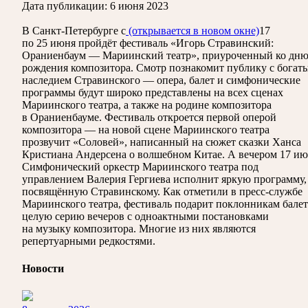
Дата публикации:
6 июня 2023
В Санкт-Петербурге с
(открывается в новом окне)
17
по 25 июня пройдёт фестиваль «Игорь Стравинский:
Ораниенбаум — Мариинский театр», приуроченный ко дн
рождения композитора. Смотр познакомит публику с богат
наследием Стравинского — опера, балет и симфонические
программы будут широко представлены на всех сценах
Мариинского театра, а также на родине композитора
в Ораниенбауме. Фестиваль откроется первой оперой
композитора — на новой сцене Мариинского театра
прозвучит «Соловей», написанный на сюжет сказки Ханса
Кристиана Андерсена о волшебном Китае. А вечером 17 и
Симфонический оркестр Мариинского театра под
управлением Валерия Гергиева исполнит яркую программу,
посвящённую Стравинскому. Как отметили в пресс-службе
Мариинского театра, фестиваль подарит поклонникам балет
целую серию вечеров с одноактными постановками
на музыку композитора. Многие из них являются
репертуарными редкостями.
Новости