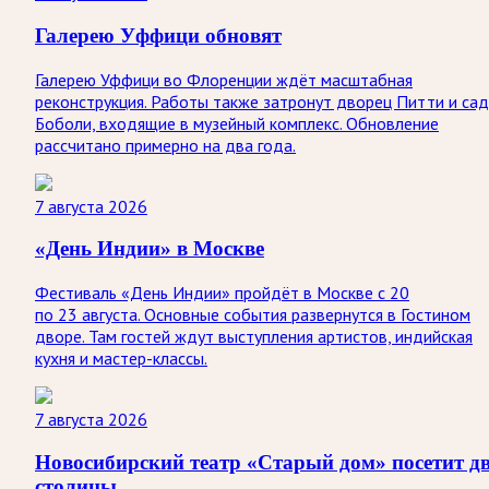
Галерею Уффици обновят
Галерею Уффици во Флоренции ждёт масштабная
реконструкция. Работы также затронут дворец Питти и са
Боболи, входящие в музейный комплекс. Обновление
рассчитано примерно на два года.
7 августа 2026
«День Индии» в Москве
Фестиваль «День Индии» пройдёт в Москве с 20
по 23 августа. Основные события развернутся в Гостином
дворе. Там гостей ждут выступления артистов, индийская
кухня и мастер-классы.
7 августа 2026
Новосибирский театр «Старый дом» посетит д
столицы