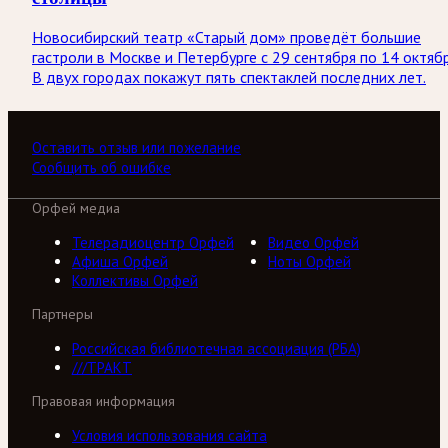
Новосибирский театр «Старый дом» проведёт большие
гастроли в Москве и Петербурге с 29 сентября по 14 октябр
В двух городах покажут пять спектаклей последних лет.
Оставить отзыв или пожелание
Сообщить об ошибке
Орфей медиа
Телерадиоцентр Орфей
Видео Орфей
Афиша Орфей
Ноты Орфей
Коллективы Орфей
Партнеры
Российская библиотечная ассоциация (РБА)
///ТРАКТ
Правовая информация
Условия использования сайта