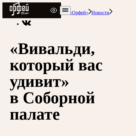
Радио Орфей
Радио классической музыки «Орфей»
Новости
«Вивальди,
который вас
удивит»
в Соборной
палате