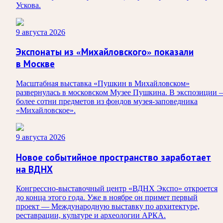
Ускова.
9 августа 2026
Экспонаты из «Михайловского» показали
в Москве
Масштабная выставка «Пушкин в Михайловском»
развернулась в московском Музее Пушкина. В экспозиции
более сотни предметов из фондов музея-заповедника
«Михайловское».
9 августа 2026
Новое событийное пространство заработает
на ВДНХ
Конгрессно-выставочный центр «ВДНХ Экспо» откроется
до конца этого года. Уже в ноябре он примет первый
проект — Международную выставку по архитектуре,
реставрации, культуре и археологии АРКА.