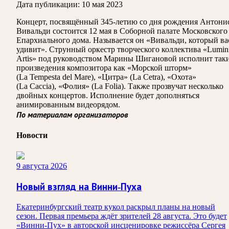
Дата публикации:
10 мая 2023
Концерт, посвящённый 345-летию со дня рождения Антони
Вивальди состоится 12 мая в Соборной палате Московского
Епархиального дома. Называется он «Вивальди, который ва
удивит». Струнный оркестр творческого коллектива «Lumin
Artis» под руководством Марины Шигановой исполнит так
произведения композитора как «Морской шторм»
(La Tempesta del Mare), «Цитра» (La Cetra), «Охота»
(La Caccia), «Фолия» (La Folia). Также прозвучат несколько
двойных концертов. Исполнение будет дополняться
анимированным видеорядом.
По материалам организаторов
Новости
9 августа 2026
Новый взгляд на Винни-Пуха
Екатеринбургский театр кукол раскрыл планы на новый
сезон. Первая премьера ждёт зрителей 28 августа. Это будет
«Винни-Пух» в авторской инсценировке режиссёра Сергея