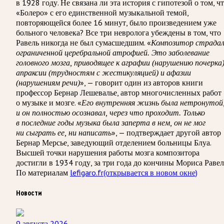
в 1928 году. Не связана ли эта история с гипотезой о том, ч
«Болеро» с его единственной музыкальной темой,
повторяющейся более 16 минут, было произведением уже
больного человека? Все три невролога убеждены в том, что
Равель никогда не был сумасшедшим. «
Композитор страда
ограниченной церебральной атрофией. Это заболевание
головного мозга, приводящее к аграфии (нарушению почерка)
апраксии (трудностям с жестикуляцией) и афазии
», — говорит один из авторов книги
(нарушениям речи)
профессор Бернар Лешевалье, автор многочисленных работ
о музыке и мозге. «
Его внутренняя жизнь была нетронутой
и он полностью осознавал, через что проходит. Только
в последние годы музыка была заперта в нем, он не мог
», — подтверждает другой автор
ни сыграть ее, ни написать
Бернар Мерсье, заведующий отделением больницы Блуа.
Высшей точки нарушения работы мозга композитора
достигли в 1934 году, за три года до кончины Мориса Равел
По материалам
lefigaro.fr
(открывается в новом окне)
Новости
9 августа 2026