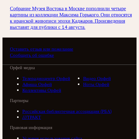
Собрание Музея Востока в Москве пополнили четыре
картины из коллекции Максима Горького. Они относятся
к иранской живописи эпохи Каджаров. Произведения
выставят для публики с 14 августа.
Оставить отзыв или пожелание
Сообщить об ошибке
Орфей медиа
Телерадиоцентр Орфей
Видео Орфей
Афиша Орфей
Ноты Орфей
Коллективы Орфей
Партнеры
Российская библиотечная ассоциация (РБА)
///ТРАКТ
Правовая информация
Условия использования сайта