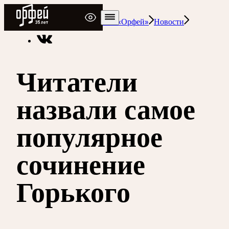
Радио Орфей
Радио классической музыки «Орфей»
Новости
Читатели
назвали самое
популярное
сочинение
Горького