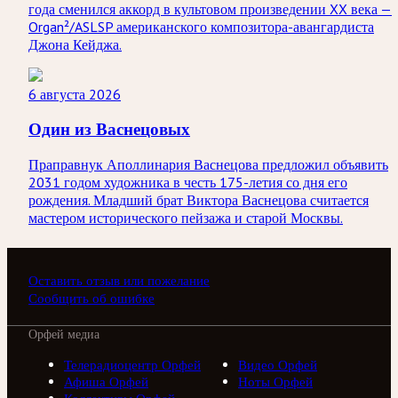
года сменился аккорд в культовом произведении XX века —
Organ²/ASLSP американского композитора-авангардиста
Джона Кейджа.
6 августа 2026
Один из Васнецовых
Праправнук Аполлинария Васнецова предложил объявить
2031 годом художника в честь 175-летия со дня его
рождения. Младший брат Виктора Васнецова считается
мастером исторического пейзажа и старой Москвы.
Оставить отзыв или пожелание
Сообщить об ошибке
Орфей медиа
Телерадиоцентр Орфей
Видео Орфей
Афиша Орфей
Ноты Орфей