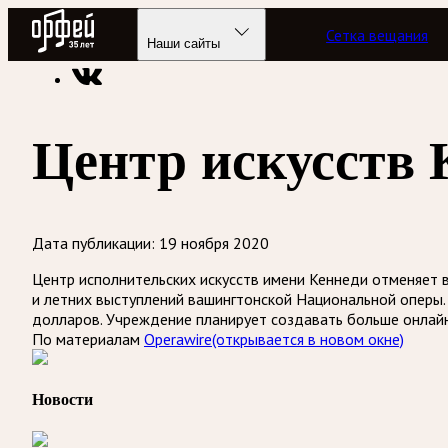
Радио Орфей
Сетка вещания
Радио классической музыки «Орфей»
Новости
Наши сайты
Центр искусств
Дата публикации:
19 ноября 2020
Центр исполнительских искусств имени Кеннеди отменяет 
и летних выступлений вашингтонской Национальной оперы.
долларов. Учреждение планирует создавать больше онлай
По материалам
Operawire
(открывается в новом окне)
Новости