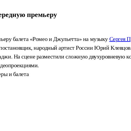
ередную премьеру
мьеру балета «Ромео и Джульетта» на музыку
Сергея П
ф-постановщик, народный артист России Юрий Клевцов
джи. На сцене разместили сложную двухуровневую ко
идеопроекциями.
еры и балета