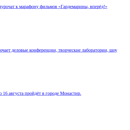
риурочат к марафону фильмов «Гардемарины, вперёд!»
чает деловые конференции, творческие лаборатории, шоу
 16 августа пройдёт в городе Монастир.