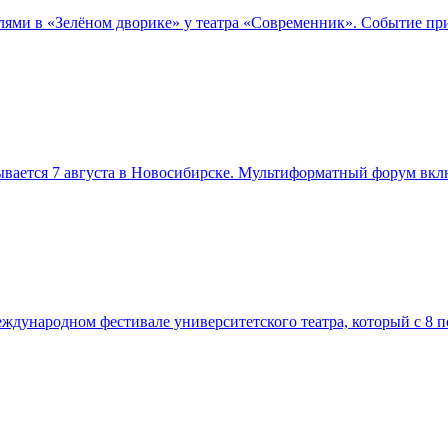
телями в «Зелёном дворике» у театра «Современник». Событие п
вается 7 августа в Новосибирске. Мультиформатный форум вклю
дународном фестивале университетского театра, который с 8 по