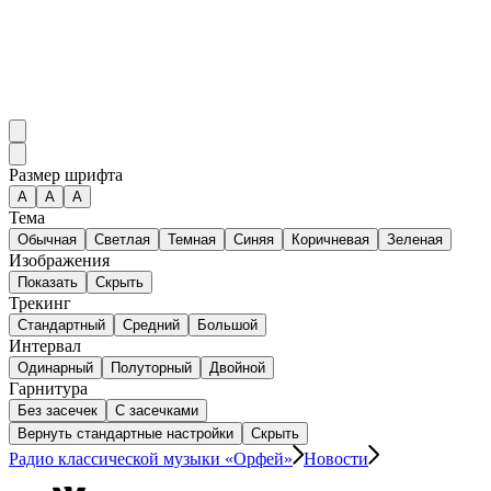
Размер шрифта
А
A
A
Тема
Обычная
Светлая
Темная
Синяя
Коричневая
Зеленая
Изображения
Показать
Скрыть
Трекинг
Стандартный
Средний
Большой
Интервал
Одинарный
Полуторный
Двойной
Гарнитура
Без засечек
С засечками
Вернуть стандартные настройки
Скрыть
Радио классической музыки «Орфей»
Новости