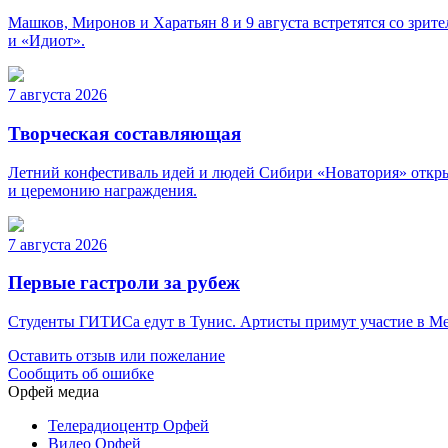
Машков, Миронов и Харатьян 8 и 9 августа встретятся со зри
и «Идиот».
7 августа 2026
Творческая составляющая
Летний конфестиваль идей и людей Сибири «Новатория» откры
и церемонию награждения.
7 августа 2026
Первые гастроли за рубеж
Студенты ГИТИСа едут в Тунис. Артисты примут участие в Меж
Оставить отзыв или пожелание
Сообщить об ошибке
Орфей медиа
Телерадиоцентр Орфей
Видео Орфей