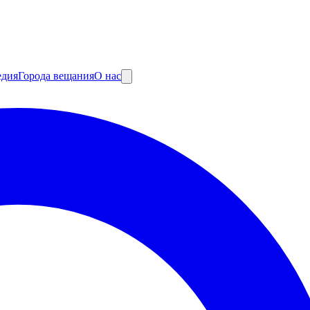
едия
Города вещания
О нас