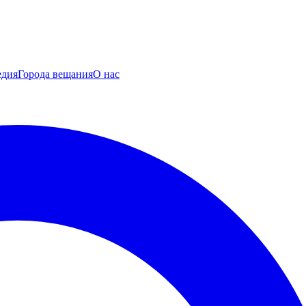
едия
Города вещания
О нас