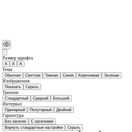
Размер шрифта
А
A
A
Тема
Обычная
Светлая
Темная
Синяя
Коричневая
Зеленая
Изображения
Показать
Скрыть
Трекинг
Стандартный
Средний
Большой
Интервал
Одинарный
Полуторный
Двойной
Гарнитура
Без засечек
С засечками
Вернуть стандартные настройки
Скрыть