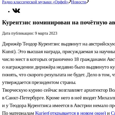
Радио классической музыки «Орфей»
Новости
Курентзис номинирован на почётную а
Дата публикации:
9 марта 2023
Дирижёр Теодор Курентзис выдвинут на австрийскую н
Kunst). Это высшая награда, присуждаемая за научны
число мест в которых ограничено 18 гражданами Авс
о награждении дирижёра недавно было выдвинуто кур
понять, что скорого результата не будет. Дело в том,
утверждается президентом страны.
Творческую курию сейчас возглавляет архитектор В
в Санкт-Петербурге. Кроме него в неё входят Михаэл
и у Теодора Курентзиса имеется в Австрии немало пр
По материалам
Kurier
(открывается в новом окне)
и
С