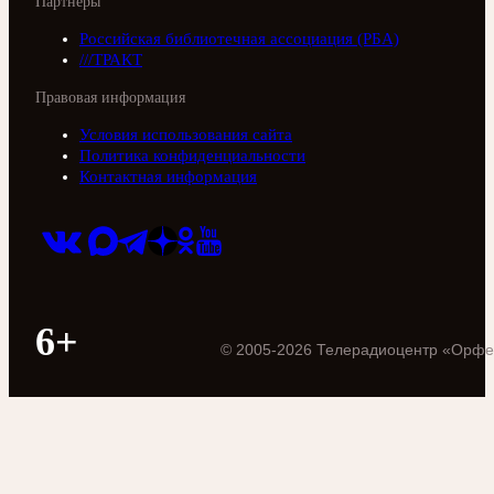
Партнеры
Российская библиотечная ассоциация (РБА)
///ТРАКТ
Правовая информация
Условия использования сайта
Политика конфиденциальности
Контактная информация
6+
©
2005
-
2026
Телерадиоцентр «Орфе