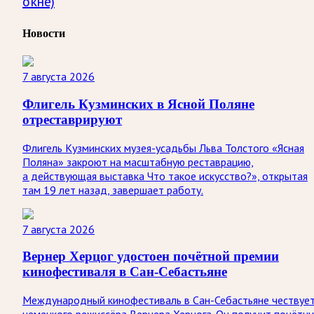
окне)
Новости
7 августа 2026
Флигель Кузминских в Ясной Поляне
отреставрируют
Флигель Кузминских музея-усадьбы Льва Толстого «Ясная
Поляна» закроют на масштабную реставрацию,
а действующая выставка Что такое искусство?», открытая
там 19 лет назад, завершает работу.
7 августа 2026
Вернер Херцог удостоен почётной премии
кинофестиваля в Сан-Себастьяне
Международный кинофестиваль в Сан-Себастьяне чествуе