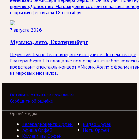
немецкого режиссёра Вернера Херцога. Он получит почётн
премию «Доностия». Награждение состоится на гала-вечер
открытия фестиваля 18 сентября.
7 августа 2026
Музыка, лето, Екатеринбург
Пермский Театр-Театр впервые выступит в Летнем театре
Екатеринбурга. На площадке под открытым небом коллект
представит спектакль-концерт «Мюзик-Холл» с фрагмента
из мировых мюзиклов.
Оставить отзыв или пожелание
Сообщить об ошибке
Орфей медиа
Телерадиоцентр Орфей
Видео Орфей
Афиша Орфей
Ноты Орфей
Коллективы Орфей