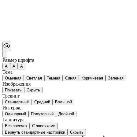
Размер шрифта
А
A
A
Тема
Обычная
Светлая
Темная
Синяя
Коричневая
Зеленая
Изображения
Показать
Скрыть
Трекинг
Стандартный
Средний
Большой
Интервал
Одинарный
Полуторный
Двойной
Гарнитура
Без засечек
С засечками
Вернуть стандартные настройки
Скрыть