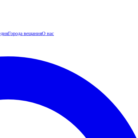
едия
Города вещания
О нас