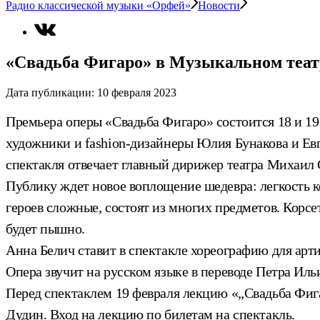
Радио классической музыки «Орфей»
Новости
«Свадьба Фигаро» в Музыкальном теат
Дата публикации:
10 февраля 2023
Премьера оперы «Свадьба Фигаро» состоится 18 и 1
художники и fashion-дизайнеры Юлия Бунакова и Евг
спектакля отвечает главный дирижер театра Михаил
Публику ждет новое воплощение шедевра: легкость к
героев сложные, состоят из многих предметов. Корс
будет пышно.
Анна Белич ставит в спектакле хореографию для арт
Опера звучит на русском языке в переводе Петра Иль
Перед спектаклем 19 февраля лекцию «„Свадьба Фиг
Дудин. Вход на лекцию по билетам на спектакль.