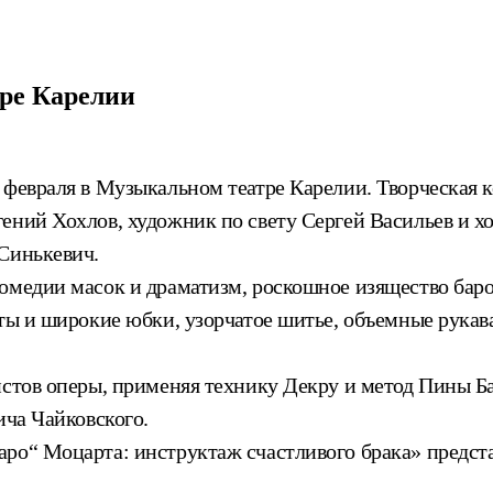
ре Карелии
9 февраля в Музыкальном театре Карелии. Творческая
ений Хохлов, художник по свету Сергей Васильев и х
 Синькевич.
омедии масок и драматизм, роскошное изящество баро
еты и широкие юбки, узорчатое шитье, объемные рука
истов оперы, применяя технику Декру и метод Пины Б
ича Чайковского.
аро“ Моцарта: инструктаж счастливого брака» предс