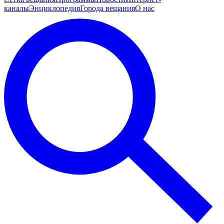
каналы
Энциклопедия
Города вещания
О нас