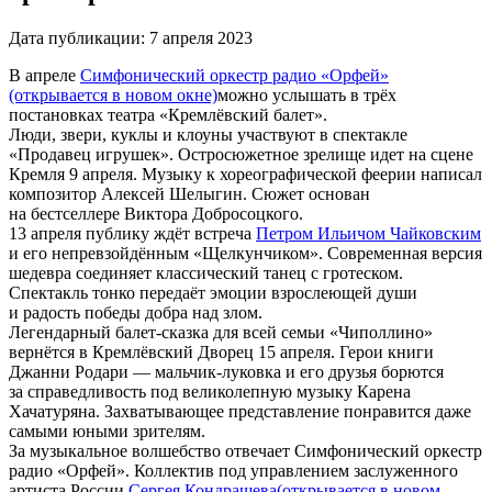
Дата публикации:
7 апреля 2023
В апреле
Симфонический оркестр радио «Орфей»
(открывается в новом окне)
можно услышать в трёх
постановках театра «Кремлёвский балет».
Люди, звери, куклы и клоуны участвуют в спектакле
«Продавец игрушек». Остросюжетное зрелище идет на сцене
Кремля 9 апреля. Музыку к хореографической феерии написал
композитор Алексей Шелыгин. Сюжет основан
на бестселлере Виктора Добросоцкого.
13 апреля публику ждёт встреча
Петром Ильичом Чайковским
и его непревзойдённым «Щелкунчиком». Современная версия
шедевра соединяет классический танец с гротеском.
Спектакль тонко передаёт эмоции взрослеющей души
и радость победы добра над злом.
Легендарный балет-сказка для всей семьи «Чиполлино»
вернётся в Кремлёвский Дворец 15 апреля. Герои книги
Джанни Родари — мальчик-луковка и его друзья борются
за справедливость под великолепную музыку Карена
Хачатуряна. Захватывающее представление понравится даже
самыми юными зрителям.
За музыкальное волшебство отвечает Симфонический оркестр
радио «Орфей». Коллектив под управлением заслуженного
артиста России
Сергея Кондрашева
(открывается в новом