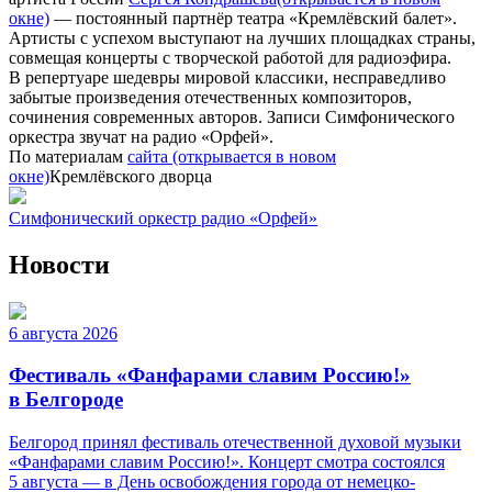
окне)
— постоянный партнёр театра «Кремлёвский балет».
Артисты с успехом выступают на лучших площадках страны,
совмещая концерты с творческой работой для радиоэфира.
В репертуаре шедевры мировой классики, несправедливо
забытые произведения отечественных композиторов,
сочинения современных авторов. Записи Симфонического
оркестра звучат на радио «Орфей».
По материалам
сайта
(открывается в новом
окне)
Кремлёвского дворца
Симфонический оркестр радио «Орфей»
Новости
6 августа 2026
Фестиваль «Фанфарами славим Россию!»
в Белгороде
Белгород принял фестиваль отечественной духовой музыки
«Фанфарами славим Россию!». Концерт смотра состоялся
5 августа — в День освобождения города от немецко-