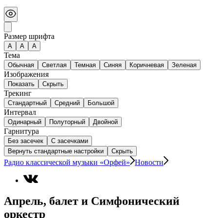
Размер шрифта
А
A
A
Тема
Обычная
Светлая
Темная
Синяя
Коричневая
Зеленая
Изображения
Показать
Скрыть
Трекинг
Стандартный
Средний
Большой
Интервал
Одинарный
Полуторный
Двойной
Гарнитура
Без засечек
С засечками
Вернуть стандартные настройки
Скрыть
Радио классической музыки «Орфей»
Новости
Апрель, балет и Симфонический
оркестр