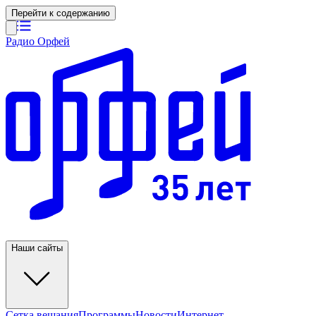
Перейти к содержанию
Радио Орфей
Наши сайты
Сетка вещания
Программы
Новости
Интернет-