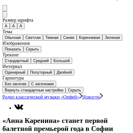
Размер шрифта
А
A
A
Тема
Обычная
Светлая
Темная
Синяя
Коричневая
Зеленая
Изображения
Показать
Скрыть
Трекинг
Стандартный
Средний
Большой
Интервал
Одинарный
Полуторный
Двойной
Гарнитура
Без засечек
С засечками
Вернуть стандартные настройки
Скрыть
Радио классической музыки «Орфей»
Новости
«Анна Каренина» станет первой
балетной премьерой года в Софии