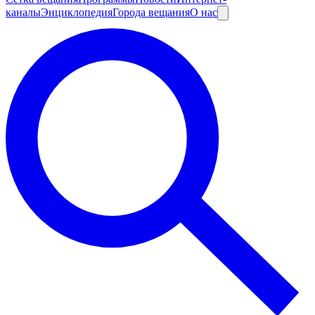
каналы
Энциклопедия
Города вещания
О нас