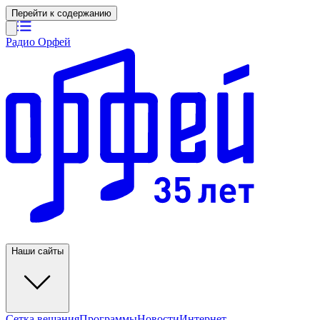
Перейти к содержанию
Радио Орфей
Наши сайты
Сетка вещания
Программы
Новости
Интернет-