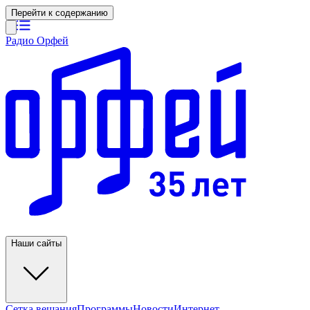
Перейти к содержанию
Радио Орфей
Наши сайты
Сетка вещания
Программы
Новости
Интернет-