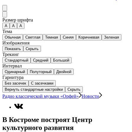
Размер шрифта
А
A
A
Тема
Обычная
Светлая
Темная
Синяя
Коричневая
Зеленая
Изображения
Показать
Скрыть
Трекинг
Стандартный
Средний
Большой
Интервал
Одинарный
Полуторный
Двойной
Гарнитура
Без засечек
С засечками
Вернуть стандартные настройки
Скрыть
Радио классической музыки «Орфей»
Новости
В Костроме построят Центр
культурного развития