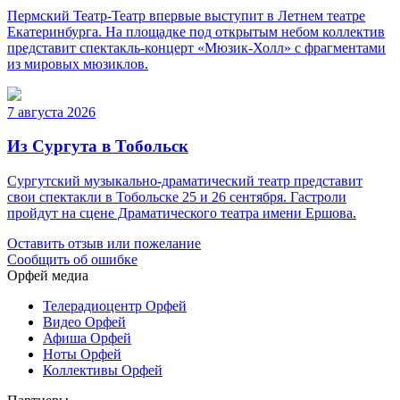
Пермский Театр-Театр впервые выступит в Летнем театре
Екатеринбурга. На площадке под открытым небом коллектив
представит спектакль-концерт «Мюзик-Холл» с фрагментами
из мировых мюзиклов.
7 августа 2026
Из Сургута в Тобольск
Сургутский музыкально-драматический театр представит
свои спектакли в Тобольске 25 и 26 сентября. Гастроли
пройдут на сцене Драматического театра имени Ершова.
Оставить отзыв или пожелание
Сообщить об ошибке
Орфей медиа
Телерадиоцентр Орфей
Видео Орфей
Афиша Орфей
Ноты Орфей
Коллективы Орфей