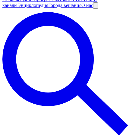
каналы
Энциклопедия
Города вещания
О нас