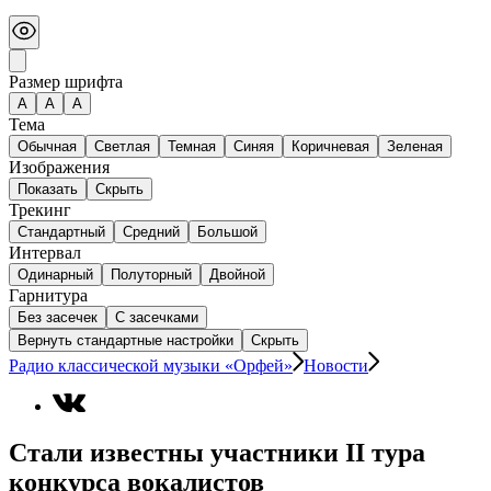
Размер шрифта
А
A
A
Тема
Обычная
Светлая
Темная
Синяя
Коричневая
Зеленая
Изображения
Показать
Скрыть
Трекинг
Стандартный
Средний
Большой
Интервал
Одинарный
Полуторный
Двойной
Гарнитура
Без засечек
С засечками
Вернуть стандартные настройки
Скрыть
Радио классической музыки «Орфей»
Новости
Стали известны участники II тура
конкурса вокалистов