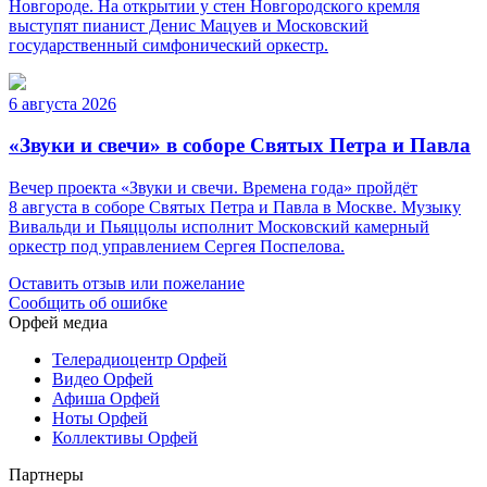
Новгороде. На открытии у стен Новгородского кремля
выступят пианист Денис Мацуев и Московский
государственный симфонический оркестр.
6 августа 2026
«Звуки и свечи» в соборе Святых Петра и Павла
Вечер проекта «Звуки и свечи. Времена года» пройдёт
8 августа в соборе Святых Петра и Павла в Москве. Музыку
Вивальди и Пьяццолы исполнит Московский камерный
оркестр под управлением Сергея Поспелова.
Оставить отзыв или пожелание
Сообщить об ошибке
Орфей медиа
Телерадиоцентр Орфей
Видео Орфей
Афиша Орфей
Ноты Орфей
Коллективы Орфей
Партнеры