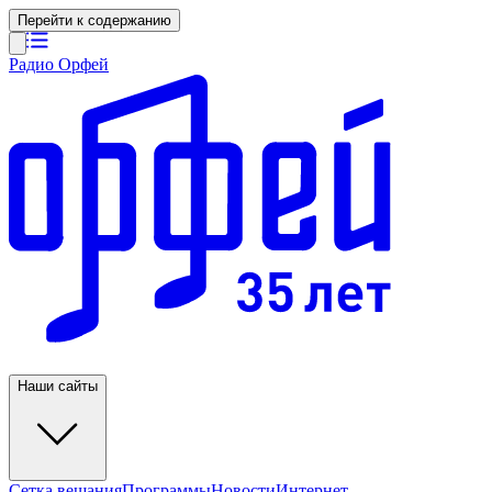
Перейти к содержанию
Радио Орфей
Наши сайты
Сетка вещания
Программы
Новости
Интернет-