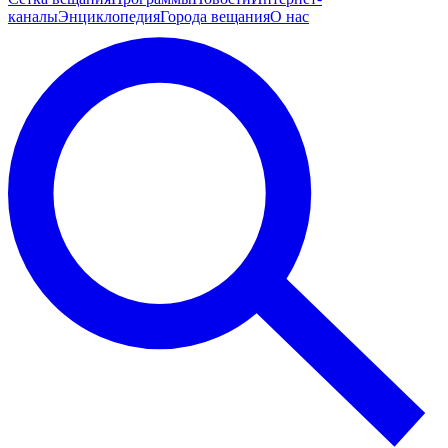
каналы
Энциклопедия
Города вещания
О нас