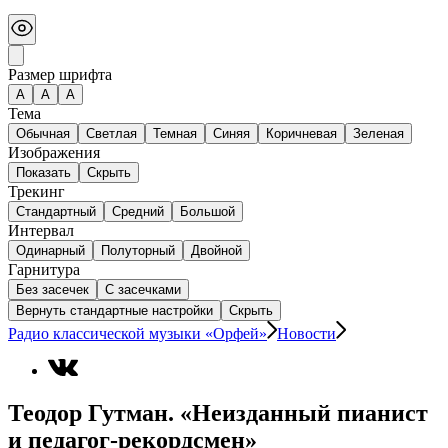
Размер шрифта
А
A
A
Тема
Обычная
Светлая
Темная
Синяя
Коричневая
Зеленая
Изображения
Показать
Скрыть
Трекинг
Стандартный
Средний
Большой
Интервал
Одинарный
Полуторный
Двойной
Гарнитура
Без засечек
С засечками
Вернуть стандартные настройки
Скрыть
Радио классической музыки «Орфей»
Новости
Теодор Гутман. «Неизданный пианист
и педагог-рекордсмен»