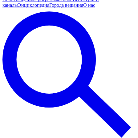
каналы
Энциклопедия
Города вещания
О нас