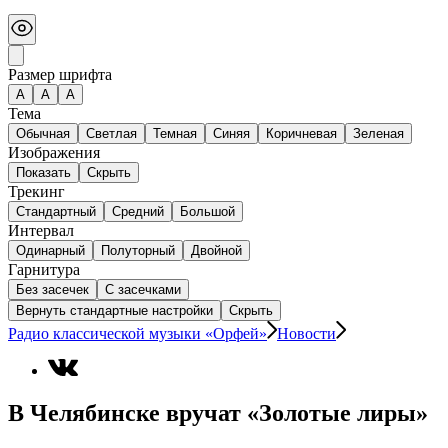
Размер шрифта
А
A
A
Тема
Обычная
Светлая
Темная
Синяя
Коричневая
Зеленая
Изображения
Показать
Скрыть
Трекинг
Стандартный
Средний
Большой
Интервал
Одинарный
Полуторный
Двойной
Гарнитура
Без засечек
С засечками
Вернуть стандартные настройки
Скрыть
Радио классической музыки «Орфей»
Новости
В Челябинске вручат «Золотые лиры»