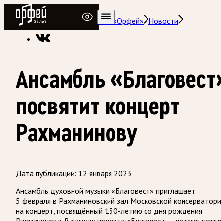
Радио Орфей
Радио классической музыки «Орфей»
Новости
Ансамбль «Благовест
посвятит концерт
Рахманинову
Дата публикации:
12 января 2023
Ансамбль духовной музыки «Благовест» приглашает
5 февраля в Рахманиновский зал Московской консерватор
на концерт, посвящённый 150-летию со дня рождения
Рахманинова. В рамках проекта «Благовест — детям» поми