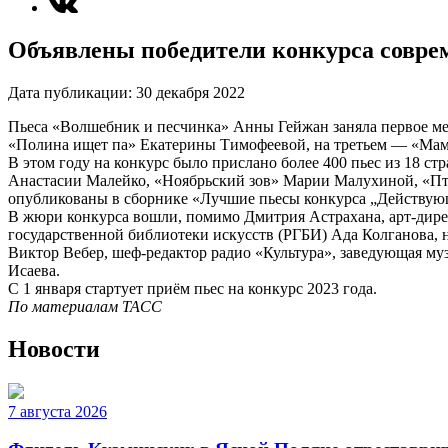
Объявлены победители конкурса совре
Дата публикации:
30 декабря 2022
Пьеса «Волшебник и песчинка» Анны Гейжан заняла первое м
«Полина ищет па» Екатерины Тимофеевой, на третьем — «Ма
В этом году на конкурс было прислано более 400 пьес из 18 
Анастасии Малейко, «Ноябрьский зов» Марии Малухиной, «Пт
опубликованы в сборнике «Лучшие пьесы конкурса „Действующи
В жюри конкурса вошли, помимо Дмитрия Астрахана, арт-дире
государственной библиотеки искусств (РГБИ) Ада Колганова, 
Виктор Вебер, шеф-редактор радио «Культура», заведующая муз
Исаева.
С 1 января стартует приём пьес на конкурс 2023 года.
По материалам ТАСС
Новости
7 августа 2026