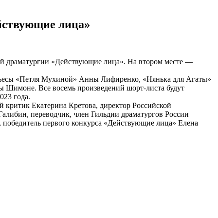
йствующие лица»
й драматургии «Действующие лица». На втором месте —
о пьесы «Петля Мухиной» Анны Лифиренко, «Нянька для Агаты»
 Шимоне. Все восемь произведений шорт-листа будут
023 года.
 критик Екатерина Кретова, директор Российской
Галибин, переводчик, член Гильдии драматургов России
т, победитель первого конкурса «Действующие лица» Елена