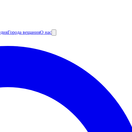
едия
Города вещания
О нас