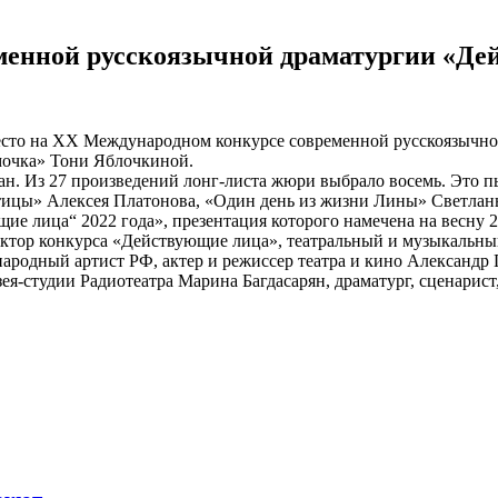
менной русскоязычной драматургии «Де
есто на XX Международном конкурсе современной русскоязычно
мочка» Тони Яблочкиной.
стран. Из 27 произведений лонг-листа жюри выбрало восемь. Эт
ицы» Алексея Платонова, «Один день из жизни Лины» Светланы
е лица“ 2022 года», презентация которого намечена на весну 2
ктор конкурса «Действующие лица», театральный и музыкальный
народный артист РФ, актер и режиссер театра и кино Александр 
ея-студии Радиотеатра Марина Багдасарян, драматург, сценарис