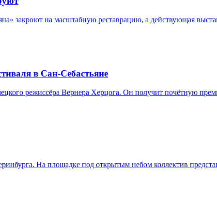
руют
а» закроют на масштабную реставрацию, а действующая выставка
стиваля в Сан-Себастьяне
ецкого режиссёра Вернера Херцога. Он получит почётную преми
теринбурга. На площадке под открытым небом коллектив предст