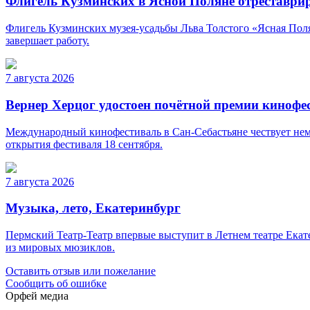
Флигель Кузминских в Ясной Поляне отреставри
Флигель Кузминских музея-усадьбы Льва Толстого «Ясная Полян
завершает работу.
7 августа 2026
Вернер Херцог удостоен почётной премии кинофе
Международный кинофестиваль в Сан-Себастьяне чествует нем
открытия фестиваля 18 сентября.
7 августа 2026
Музыка, лето, Екатеринбург
Пермский Театр-Театр впервые выступит в Летнем театре Ека
из мировых мюзиклов.
Оставить отзыв или пожелание
Сообщить об ошибке
Орфей медиа