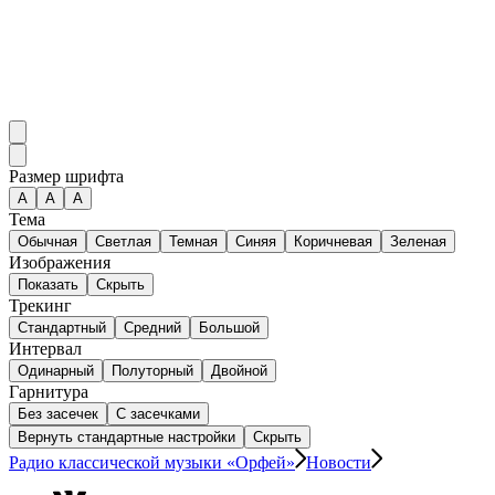
Размер шрифта
А
A
A
Тема
Обычная
Светлая
Темная
Синяя
Коричневая
Зеленая
Изображения
Показать
Скрыть
Трекинг
Стандартный
Средний
Большой
Интервал
Одинарный
Полуторный
Двойной
Гарнитура
Без засечек
С засечками
Вернуть стандартные настройки
Скрыть
Радио классической музыки «Орфей»
Новости