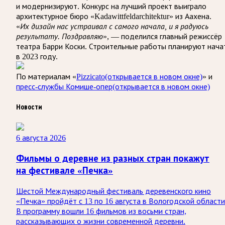
и модернизируют. Конкурс на лучший проект выиграло
архитектурное бюро «Kadawittfeldarchitektur» из Аахена.
«
Их дизайн нас устраивал с самого начала, и я радуюсь
результату. Поздравляю
», — поделился главный режиссёр
театра Барри Коски. Строительные работы планируют нача
в 2023 году.
По материалам «
Pizzicato
(открывается в новом окне)
» и
пресс-службы Комише-опер
(открывается в новом окне)
Новости
6 августа 2026
Фильмы о деревне из разных стран покажут
на фестивале «Печка»
Шестой Международный фестиваль деревенского кино
«Печка» пройдёт с 13 по 16 августа в Вологодской области
В программу вошли 16 фильмов из восьми стран,
рассказывающих о жизни современной деревни.