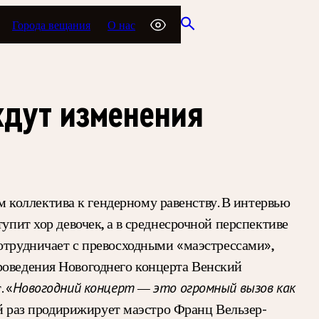
Города вещания
О нас
ждут изменения
коллектива к гендерному равенству. В интервью
упит хор девочек, а в среднесрочной перспективе
 сотрудничает с превосходными «маэстрессами»,
роведения Новогоднего концерта Венский
. «
Новогодний концерт — это огромный вызов как
тий раз продирижирует маэстро Франц Вельзер-