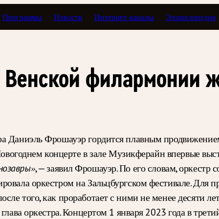
Программы
Новости
Интернет-каналы
Энциклопедия
в Венской филармонии 
ра Даниэль Фрошауэр гордится плавным продвижением 
 Новогоднем концерте в зале Музикферайн впервые выст
, — заявил Фрошауэр. По его словам, оркестр
нозавры»
ровала оркестром на Зальцбургском фестивале. Для п
ле того, как проработает с ними не менее десяти лет
л глава оркестра. Концертом 1 января 2023 года в тре