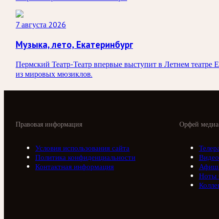
7 августа 2026
Музыка, лето, Екатеринбург
Пермский Театр-Театр впервые выступит в Летнем театре 
из мировых мюзиклов.
Правовая информация
Орфей медиа
Условия использования сайта
Телер
Политика конфиденциальности
Видео
Контактная информация
Афиш
Ноты
Колле