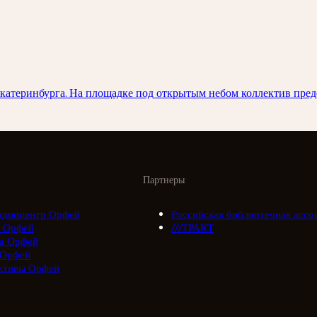
Екатеринбурга. На площадке под открытым небом коллектив пре
Партнеры
адиоцентр Орфей
Российская библиотечная ассо
 Орфей
///ТРАКТ
а Орфей
 Орфей
ктивы Орфей