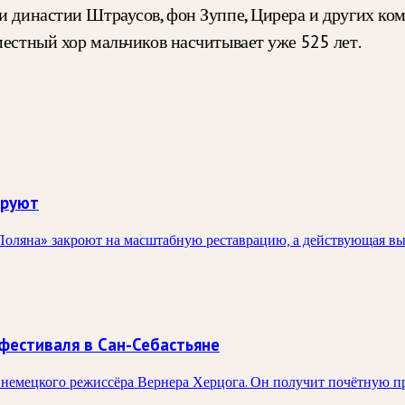
и династии Штраусов, фон Зуппе, Цирера и других ком
местный хор мальчиков насчитывает уже 525 лет.
ируют
оляна» закроют на масштабную реставрацию, а действующая выста
фестиваля в Сан-Себастьяне
немецкого режиссёра Вернера Херцога. Он получит почётную пр