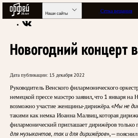
Радио Орфей
Сетка вещания
Радио классической музыки «Орфей»
Новости
Наши сайты
Новогодний концерт 
Дата публикации:
15 декабря 2022
Руководитель Венского филармонического оркест
немецкой прессе маэстро заявил, что 1 января на
возможно участие женщины-дирижёра. «
Мы не ди
такими как немка Иоанна Малвиц, которая дирижи
филармонический приглашает дирижёров только пос
», — поясни
для музыкантов, так и для дирижёров