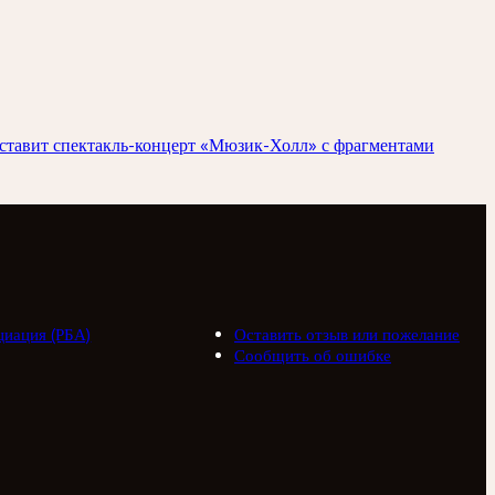
дставит спектакль-концерт «Мюзик-Холл» с фрагментами
циация (РБА)
Оставить отзыв или пожелание
Сообщить об ошибке