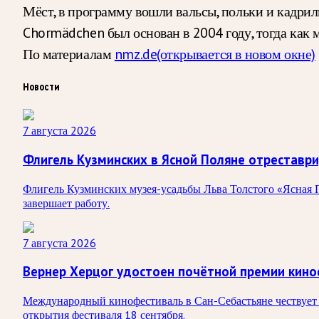
Мёст, в программу вошли вальсы, польки и кадрил
Chormädchen был основан в 2004 году, тогда как 
По материалам
nmz.de
(открывается в новом окне)
Новости
7 августа 2026
Флигель Кузминских в Ясной Поляне отреставр
Флигель Кузминских музея-усадьбы Льва Толстого «Ясная П
завершает работу.
7 августа 2026
Вернер Херцог удостоен почётной премии кино
Международный кинофестиваль в Сан-Себастьяне чествует 
открытия фестиваля 18 сентября.