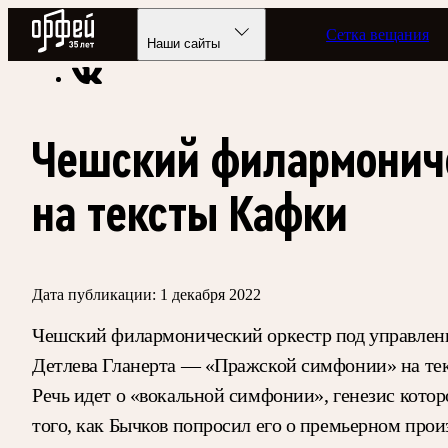
Радио Орфей
Сетка вещания
Радио классической музыки «Орфей»
Новости
Наши сайты
Чешский филармонич
на тексты Кафки
Дата публикации:
1 декабря 2022
Чешский филармонический оркестр под управлени
Детлева Гланерта — «Пражской симфонии» на те
Речь идет о «вокальной симфонии», генезис котор
того, как Бычков попросил его о премьерном прои