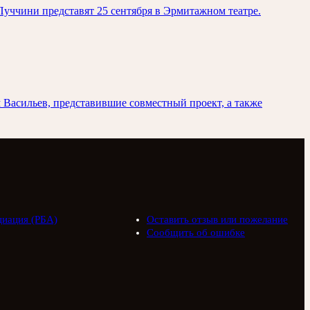
уччини представят 25 сентября в Эрмитажном театре.
Васильев, представившие совместный проект, а также
циация (РБА)
Оставить отзыв или пожелание
Сообщить об ошибке