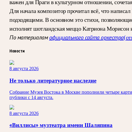
важен для Праги в культурном отношении, сочетая
Для начала композитор прочитал всё, что написал 
подходящими. В основном это стихи, позволяющи
исполнят шотландская меццо Катриона Морисон 
По материалам
официального сайта оркестра
(от
Новости
8 августа 2026
Не только литературное наследие
Собрание Музея Востока в Москве пополнили четыре карти
публики с 14 августа.
8 августа 2026
«Виллисы» музтеатра имени Шаляпина