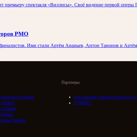
 премьеру спектакля «Виллисы». Своё видение первой оперы П
иторов РМО
иналистов. Ими стали Артём Ананьев, Антон Танонов и Артём 
Партнеры
адиоцентр Орфей
Российская библиотечная ассо
 Орфей
///ТРАКТ
а Орфей
Орфей
ктивы Орфей