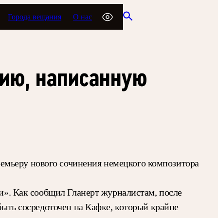
Города вещания
О нас
ию, написанную
емьеру нового сочинения немецкого композитора
ми». Как сообщил Гланерт журналистам, после
 быть сосредоточен на Кафке, который крайне