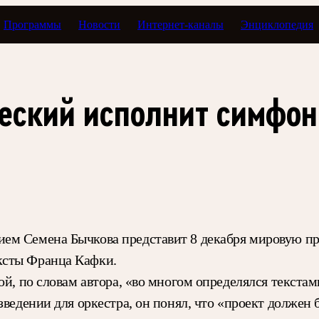
Программы
Новости
Интернет-каналы
Энциклопедия
еский исполнит симфон
ем Семена Бычкова представит 8 декабря мировую пр
ксты Франца Кафки.
ой, по словам автора, «во многом определялся текста
зведении для оркестра, он понял, что «проект должен