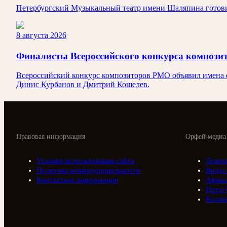
Петербургский Музыкальный театр имени Шаляпина готовит
8 августа 2026
Финалисты Всероссийского конкурса композ
Всероссийский конкурс композиторов РМО объявил имена ф
Динис Курбанов и Дмитрий Кошелев.
Правовая информация
Орфей медиа
Условия использования сайта
Телер
Политика конфиденциальности
Видео
Контактная информация
Афиш
Ноты 
Колле