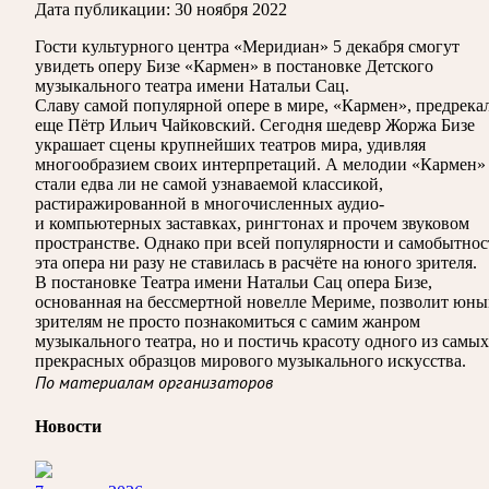
Дата публикации:
30 ноября 2022
Гости культурного центра «Меридиан» 5 декабря смогут
увидеть оперу Бизе «Кармен» в постановке Детского
музыкального театра имени Натальи Сац.
Славу самой популярной опере в мире, «Кармен», предрека
еще Пётр Ильич Чайковский. Сегодня шедевр Жоржа Бизе
украшает сцены крупнейших театров мира, удивляя
многообразием своих интерпретаций. А мелодии «Кармен»
стали едва ли не самой узнаваемой классикой,
растиражированной в многочисленных аудио-
и компьютерных заставках, рингтонах и прочем звуковом
пространстве. Однако при всей популярности и самобытнос
эта опера ни разу не ставилась в расчёте на юного зрителя.
В постановке Театра имени Натальи Сац опера Бизе,
основанная на бессмертной новелле Мериме, позволит юн
зрителям не просто познакомиться с самим жанром
музыкального театра, но и постичь красоту одного из самых
прекрасных образцов мирового музыкального искусства.
По материалам организаторов
Новости