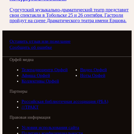
Сургутский музыкально-драматический театр представит
свои спектакли в Тобольске 25 и 26 сентября. Гастроли
пройдут на сцене Драматического театра имени Ершова.
Оставить отзыв или пожелание
Сообщить об ошибке
Орфей медиа
Телерадиоцентр Орфей
Видео Орфей
Афиша Орфей
Ноты Орфей
Коллективы Орфей
Партнеры
Российская библиотечная ассоциация (РБА)
///ТРАКТ
Правовая информация
Условия использования сайта
Политика конфиденциальности