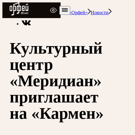
Радио Орфей
Радио классической музыки «Орфей»
Новости
Культурный
центр
«Меридиан»
приглашает
на «Кармен»