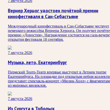
7 августа 2026
Вернер Херцог удостоен почётной премии
кинофестиваля в Сан-Себастьяне
Международный кинофестиваль в Сан-Себастьяне чествует
немецкого режиссёра Вернера Херцога. Он получит почёт
премию «Доностия». Награждение состоится на гала-вечере
открытия фестиваля 18 сентября.
7 августа 2026
Музыка, лето, Екатеринбург
Пермский Театр-Театр впервые выступит в Летнем театре
Екатеринбурга. На площадке под открытым небом коллекти
представит спектакль-концерт «Мюзик-Холл» с фрагмента
из мировых мюзиклов.
7 августа 2026
Из Сургута в Тобольск