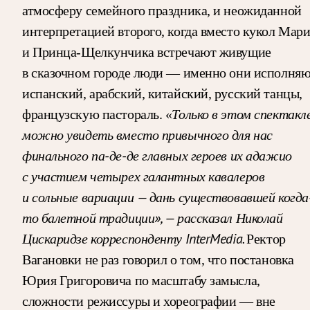
атмосферу семейного праздника, и неожиданной
интерпретацией второго, когда вместо кукол Мар
и Принца-Щелкунчика встречают живущие
в сказочном городе люди — именно они исполня
испанский, арабский, китайский, русский танцы,
Только в этом спектакл
французскую пастораль. «
можно увидеть вместо привычного для нас
финального па-де-де главных героев их адажио
с участием четырех галантных кавалеров
и сольные вариации — дань существовавшей когда
то балетной традиции», — рассказал Николай
Цискаридзе корреспонденту InterMedia.
Ректор
Вагановки не раз говорил о том, что постановка
Юрия Григоровича по масштабу замысла,
сложности режиссуры и хореографии — вне