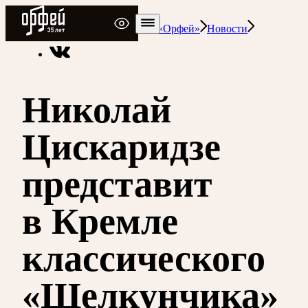
Радио Орфей
Радио классической музыки «Орфей»
Новости
Николай
Цискаридзе
представит
в Кремле
классического
«Щелкунчика»