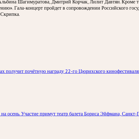
Альбина Шагимуратова, Дмитрий Корчак, Лилит Давтян. Кроме т
ению». Гала-концерт пройдет в сопровождении Российского гос
 Скрипка.
х получит почётную награду 22-го Цюрихского кинофестиваля 
на осень. Участие примут театр балета Бориса Эйфмана, Санкт-