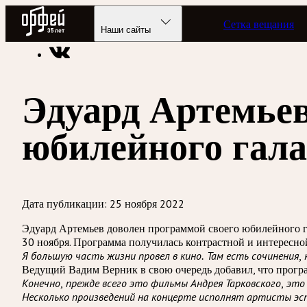
Радио Орфей
Сетка вещания
Радио классической музыки «Орфей»
Новости
Наши сайты
Эдуард Артемьев
юбилейного гала
Дата публикации:
25 ноября 2022
Эдуард Артемьев доволен программой своего юбилейного га
30 ноября. Программа получилась контрастной и интересной
Я большую часть жизни провел в кино. Там есть сочинения,
Ведущий Вадим Верник в свою очередь добавил, что програм
Конечно, прежде всего это фильмы Андрея Тарковского, э
Несколько произведений на концерте исполнят артисты э