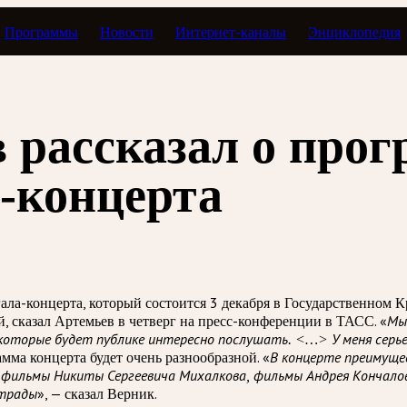
Программы
Новости
Интернет-каналы
Энциклопедия
 рассказал о про
-концерта
ла-концерта, который состоится 3 декабря в Государственном К
, сказал Артемьев в четверг на пресс-конференции в ТАСС. «
Мы
 которые будет публике интересно послушать. <…> У меня серье
ма концерта будет очень разнообразной. «
В концерте преимуще
то фильмы Никиты Сергеевича Михалкова, фильмы Андрея Кончал
», — сказал Верник.
страды