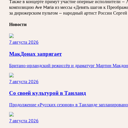
Также в концерте примут участие оперные исполнители — 
композицию Ave Maria из мессы «Девять шагов к Преображ
за дирижерским пультом — народный артист России Сергей
Новости
7 августа 2026
МакДонах запрягает
Британо-ирландский режиссёр и драматург Мартин Макдона
7 августа 2026
Со своей культурой в Таиланд
Продолжение «Русских сезонов» в Таиланде запланировано 
7 августа 2026