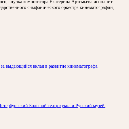
ого, внучка композитора Екатерина Артемьева исполнит
ударственного симфонического оркестра кинематографии,
за выдающийся вклад в развитие кинематографа.
Петербургский Большой театр кукол и Русский музей.