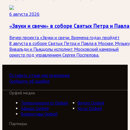
6 августа 2026
«Звуки и свечи» в соборе Святых Петра и Павла
Вечер проекта «Звуки и свечи. Времена года» пройдёт
8 августа в соборе Святых Петра и Павла в Москве. Музыку
Вивальди и Пьяццолы исполнит Московский камерный
оркестр под управлением Сергея Поспелова.
Оставить отзыв или пожелание
Сообщить об ошибке
Орфей медиа
Телерадиоцентр Орфей
Видео Орфей
Афиша Орфей
Ноты Орфей
Коллективы Орфей
Партнеры