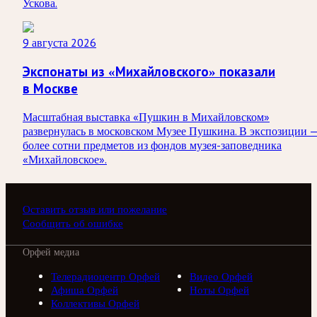
Ускова.
9 августа 2026
Экспонаты из «Михайловского» показали
в Москве
Масштабная выставка «Пушкин в Михайловском»
развернулась в московском Музее Пушкина. В экспозиции 
более сотни предметов из фондов музея-заповедника
«Михайловское».
Оставить отзыв или пожелание
Сообщить об ошибке
Орфей медиа
Телерадиоцентр Орфей
Видео Орфей
Афиша Орфей
Ноты Орфей
Коллективы Орфей