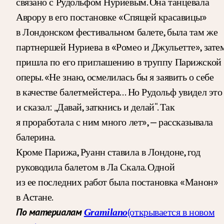
связано с Рудольфом Нуриевым. Она танцевала
Аврору в его постановке «Спящей красавицы»
в Лондонском фестивальном балете, была там же
партнершей Нуриева в «Ромео и Джульетте», зате
пришла по его приглашению в труппу Парижской
оперы. «Не знаю, осмелилась бы я заявить о себе
в качестве балетмейстера… Но Рудольф увидел это
и сказал: „Давай, заткнись и делай“. Так
я проработала с ним много лет», — рассказывала
балерина.
Кроме Парижа, Руанн ставила в Лондоне, год
руководила балетом в Ла Скала. Одной
из ее последних работ была постановка «Манон»
в Астане.
(открывается в новом
По материалам
Gramilano