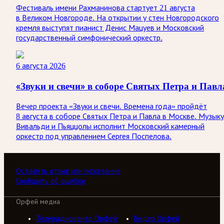
Фестиваль имени Рахманинова стартует 21 августа
в Великом Новгороде. На открытии у стен Новгородского
кремля выступят пианист Денис Мацуев и Московский
государственный симфонический оркестр.
6 августа 2026
«Звуки и свечи» в соборе Святых Петра и Павл
Вечер проекта «Звуки и свечи. Времена года» пройдёт
8 августа в соборе Святых Петра и Павла в Москве. Музыку
Вивальди и Пьяццолы исполнит Московский камерный
оркестр под управлением Сергея Поспелова.
Оставить отзыв или пожелание
Сообщить об ошибке
Орфей медиа
Телерадиоцентр Орфей
Видео Орфей