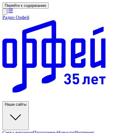
Перейти к содержанию
Радио Орфей
Наши сайты
Сетка вещания
Программы
Новости
Интернет-