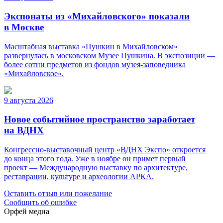
Экспонаты из «Михайловского» показали
в Москве
Масштабная выставка «Пушкин в Михайловском»
развернулась в московском Музее Пушкина. В экспозиции —
более сотни предметов из фондов музея-заповедника
«Михайловское».
9 августа 2026
Новое событийное пространство заработает
на ВДНХ
Конгрессно-выставочный центр «ВДНХ Экспо» откроется
до конца этого года. Уже в ноябре он примет первый
проект — Международную выставку по архитектуре,
реставрации, культуре и археологии АРКА.
Оставить отзыв или пожелание
Сообщить об ошибке
Орфей медиа