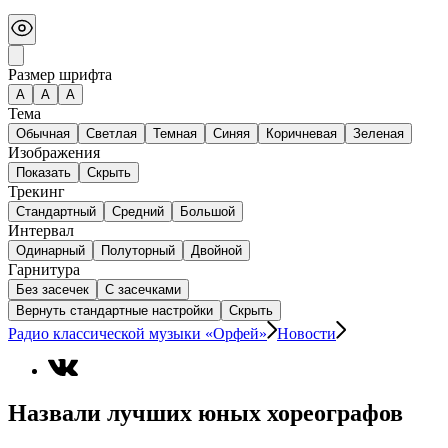
Размер шрифта
А
A
A
Тема
Обычная
Светлая
Темная
Синяя
Коричневая
Зеленая
Изображения
Показать
Скрыть
Трекинг
Стандартный
Средний
Большой
Интервал
Одинарный
Полуторный
Двойной
Гарнитура
Без засечек
С засечками
Вернуть стандартные настройки
Скрыть
Радио классической музыки «Орфей»
Новости
Назвали лучших юных хореографов