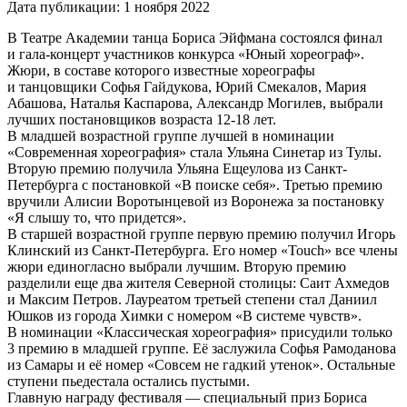
Дата публикации:
1 ноября 2022
В Театре Академии танца Бориса Эйфмана состоялся финал
и гала-концерт участников конкурса «Юный хореограф».
Жюри, в составе которого известные хореографы
и танцовщики Софья Гайдукова, Юрий Смекалов, Мария
Абашова, Наталья Каспарова, Александр Могилев, выбрали
лучших постановщиков возраста 12-18 лет.
В младшей возрастной группе лучшей в номинации
«Современная хореография» стала Ульяна Синетар из Тулы.
Вторую премию получила Ульяна Ещеулова из Санкт-
Петербурга с постановкой «В поиске себя». Третью премию
вручили Алисии Воротынцевой из Воронежа за постановку
«Я слышу то, что придется».
В старшей возрастной группе первую премию получил Игорь
Клинский из Санкт-Петербурга. Его номер «Touch» все члены
жюри единогласно выбрали лучшим. Вторую премию
разделили еще два жителя Северной столицы: Саит Ахмедов
и Максим Петров.
Лауреатом третьей степени стал Даниил
Юшков из города Химки с номером «В системе чувств».
В номинации «Классическая хореография» присудили только
3 премию в младшей группе. Её заслужила Софья Рамоданова
из Самары и её номер «Совсем не гадкий утенок». Остальные
ступени пьедестала остались пустыми.
Главную награду фестиваля — специальный приз Бориса