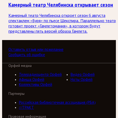
Камерный театр Челябинска открывает сезон
Камерный театр Челябинска откроет сезон 6 августа
спектаклем «Буря» по пьесе Шекспира. Параллельно театр
готовит проект «Гамлетомания», в котором будут
представлены пять версий образа Гамлета.
Оставить отзыв или пожелание
Сообщить об ошибке
Орфей медиа
Телерадиоцентр Орфей
Видео Орфей
Афиша Орфей
Ноты Орфей
Коллективы Орфей
Партнеры
Российская библиотечная ассоциация (РБА)
///ТРАКТ
Правовая информация