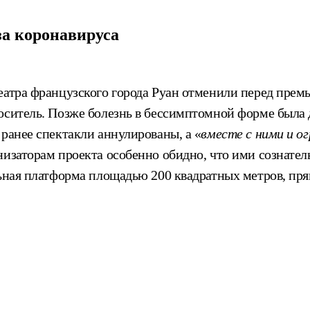
за коронавируса
еатра французского города Руан отменили перед премь
оситель. Позже болезнь в бессимптомной форме была д
 ранее спектакли аннулированы, а «
вместе с ними и о
анизаторам проекта особенно обидно, что ими сознате
льная платформа площадью 200 квадратных метров, пр