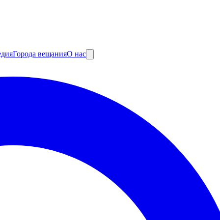
едия
Города вещания
О нас