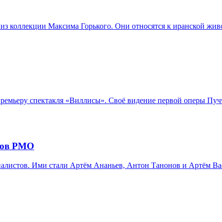
из коллекции Максима Горького. Они относятся к иранской жив
емьеру спектакля «Виллисы». Своё видение первой оперы Пучч
ров РМО
листов. Ими стали Артём Ананьев, Антон Танонов и Артём Вас