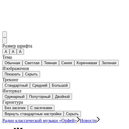
Размер шрифта
А
A
A
Тема
Обычная
Светлая
Темная
Синяя
Коричневая
Зеленая
Изображения
Показать
Скрыть
Трекинг
Стандартный
Средний
Большой
Интервал
Одинарный
Полуторный
Двойной
Гарнитура
Без засечек
С засечками
Вернуть стандартные настройки
Скрыть
Радио классической музыки «Орфей»
Новости