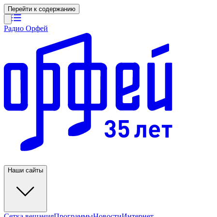
Перейти к содержанию
Радио Орфей
Наши сайты
Сетка вещания
Программы
Новости
Интернет-