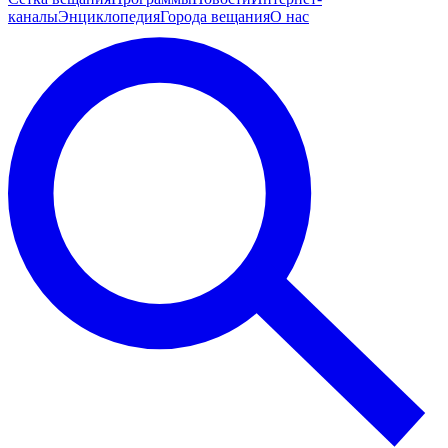
каналы
Энциклопедия
Города вещания
О нас