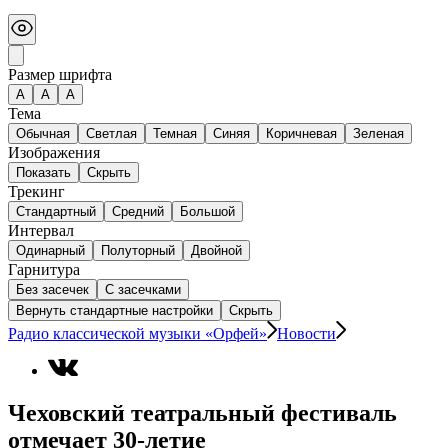
Размер шрифта
А
A
A
Тема
Обычная
Светлая
Темная
Синяя
Коричневая
Зеленая
Изображения
Показать
Скрыть
Трекинг
Стандартный
Средний
Большой
Интервал
Одинарный
Полуторный
Двойной
Гарнитура
Без засечек
С засечками
Вернуть стандартные настройки
Скрыть
Радио классической музыки «Орфей»
Новости
Чеховский театральный фестиваль
отмечает 30-летие