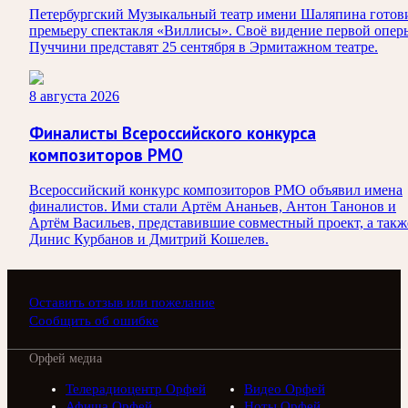
Петербургский Музыкальный театр имени Шаляпина готов
премьеру спектакля «Виллисы». Своё видение первой опер
Пуччини представят 25 сентября в Эрмитажном театре.
8 августа 2026
Финалисты Всероссийского конкурса
композиторов РМО
Всероссийский конкурс композиторов РМО объявил имена
финалистов. Ими стали Артём Ананьев, Антон Танонов и
Артём Васильев, представившие совместный проект, а такж
Динис Курбанов и Дмитрий Кошелев.
Оставить отзыв или пожелание
Сообщить об ошибке
Орфей медиа
Телерадиоцентр Орфей
Видео Орфей
Афиша Орфей
Ноты Орфей