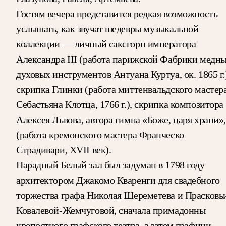
Гостям вечера представится редкая возможность
услышать, как звучат шедевры музыкальной
коллекции — личный саксгорн императора
Александра III (работа парижской Фабрики медн
духовых инструментов Антуана Куртуа, ок. 1865 г.
скрипка Глинки (работа миттенвальдского мастер
Себастьяна Клотца, 1766 г.), скрипка композитора
Алексея Львова, автора гимна «Боже, царя храни»,
(работа кремонского мастера Франческо
Страдивари, XVII век).
Парадный Белый зал был задуман в 1798 году
архитектором Джакомо Кваренги для свадебного
торжества графа Николая Шереметева и Прасковь
Ковалевой-Жемчуговой, сначала примадонны
крепостного графского театра, а затем графини