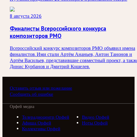
8 августа 2026
Финалисты Всероссийского конкурса
композиторов РМО
Всероссийский конкурс композиторов РМО объявил имена
финалистов. Ими стали Артём Ананьев, Антон Танонов и
Артём Васильев, представившие совместный проект, а такж
Динис Курбанов и Дмитрий Кошелев.
Оставить отзыв или пожелание
Сообщить об ошибке
Орфей медиа
Телерадиоцентр Орфей
Видео Орфей
Афиша Орфей
Ноты Орфей
Коллективы Орфей