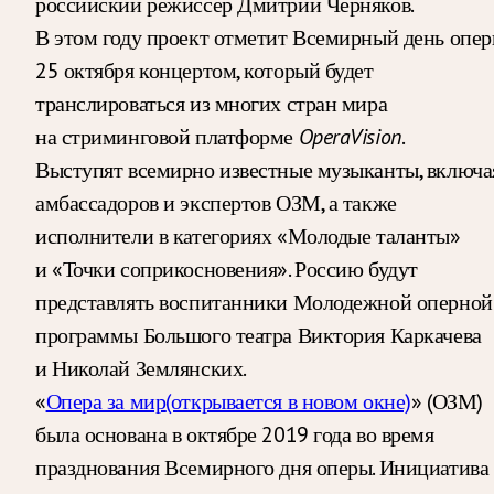
российский режиссер Дмитрий Черняков.
В этом году проект отметит Всемирный день опе
25 октября концертом, который будет
транслироваться из многих стран мира
на стриминговой платформе
OperaVision
.
Выступят всемирно известные музыканты, включа
амбассадоров и экспертов ОЗМ, а также
исполнители в категориях «Молодые таланты»
и «Точки соприкосновения». Россию будут
представлять воспитанники Молодежной оперной
программы Большого театра Виктория Каркачева
и Николай Землянских.
«
Опера за мир
(открывается в новом окне)
» (ОЗМ)
была основана в октябре 2019 года во время
празднования Всемирного дня оперы. Инициатива