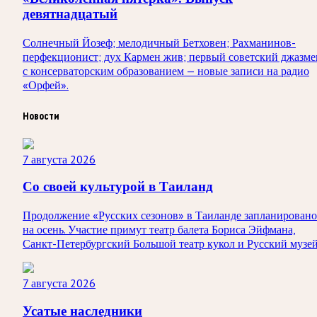
девятнадцатый
Солнечный Йозеф; мелодичный Бетховен; Рахманинов-
перфекционист; дух Кармен жив; первый советский джазме
с консерваторским образованием — новые записи на радио
«Орфей».
Новости
7 августа 2026
Со своей культурой в Таиланд
Продолжение «Русских сезонов» в Таиланде запланировано
на осень. Участие примут театр балета Бориса Эйфмана,
Санкт-Петербургский Большой театр кукол и Русский музей
7 августа 2026
Усатые наследники