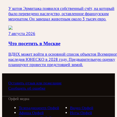
У котов Эрмитажа появился собственный счёт, на который
было переведено наследство, оставленное французским
меценатом. Он завещал животным около 3 тысяч евро.
7 августа 2026
Что посетить в Москве
ВДНХ может войти в основной список объектов Всемирно
наследия ЮНЕСКО в 2028 году. Предварительную оценку
планируют провести предстоящей зимой.
Оставить отзыв или пожелание
Сообщить об ошибке
Орфей медиа
Телерадиоцентр Орфей
Видео Орфей
Афиша Орфей
Ноты Орфей