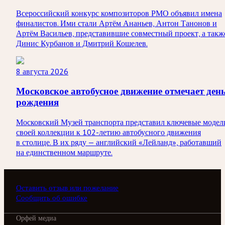
Всероссийский конкурс композиторов РМО объявил имена
финалистов. Ими стали Артём Ананьев, Антон Танонов и
Артём Васильев, представившие совместный проект, а такж
Динис Курбанов и Дмитрий Кошелев.
8 августа 2026
Московское автобусное движение отмечает ден
рождения
Московский Музей транспорта представил ключевые модел
своей коллекции к 102-летию автобусного движения
в столице. В их ряду — английский «Лейланд», работавший
на единственном маршруте.
Оставить отзыв или пожелание
Сообщить об ошибке
Орфей медиа