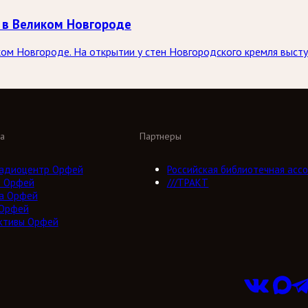
 в Великом Новгороде
ком Новгороде. На открытии у стен Новгородского кремля выст
а
Партнеры
адиоцентр Орфей
Российская библиотечная ассо
о Орфей
///ТРАКТ
а Орфей
 Орфей
ктивы Орфей