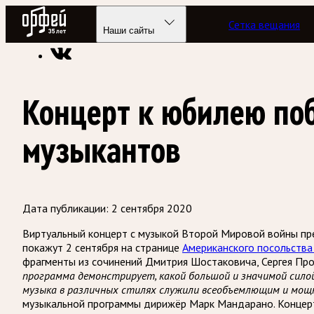
Радио Орфей
Сетка вещания
Радио классической музыки «Орфей»
Новости
Наши сайты
Концерт к юбилею по
музыкантов
Дата публикации:
2 сентября 2020
Виртуальный концерт с музыкой Второй Мировой войны пр
покажут 2 сентября на странице
Американского посольства
фрагменты из сочинений Дмитрия Шостаковича, Сергея Прок
программа демонстрирует, какой большой и значимой силой 
музыка в различных стилях служили всеобъемлющим и мощн
музыкальной программы дирижёр Марк Мандарано. Концерт