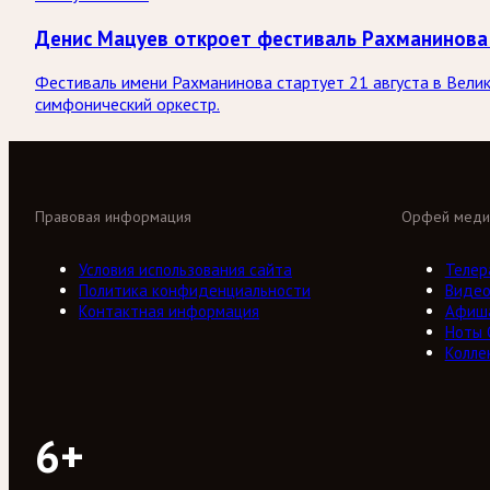
Денис Мацуев откроет фестиваль Рахманинова
Фестиваль имени Рахманинова стартует 21 августа в Вели
симфонический оркестр.
Правовая информация
Орфей меди
Условия использования сайта
Телер
Политика конфиденциальности
Виде
Контактная информация
Афиш
Ноты
Колле
6+