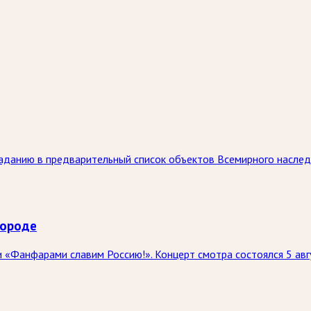
паданию в предварительный список объектов Всемирного насл
городе
 «Фанфарами славим Россию!». Концерт смотра состоялся 5 авг