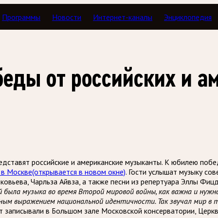
Программы
Новости
Интернет-каналы
Энциклопедия
беды от российских и а
едставят российские и американские музыканты. К юбилею поб
 в Москве
(открывается в новом окне)
. Гости услышат музыку со
овьева, Чарльза Айвза, а также песни из репертуара Эллы Фицд
была музыка во время Второй мировой войны, как важна и нужна 
ым выражением национальной идентичности. Так звучал мир в 
 записывали в Большом зале Московской консерватории, Церкв