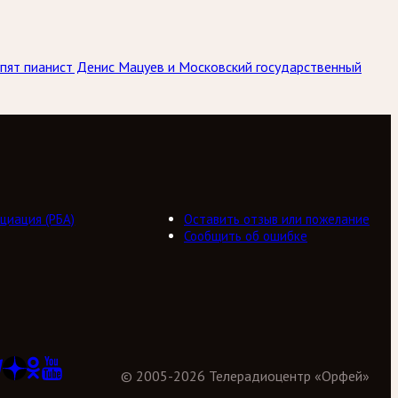
упят пианист Денис Мацуев и Московский государственный
циация (РБА)
Оставить отзыв или пожелание
Сообщить об ошибке
©
2005
-
2026
Телерадиоцентр «Орфей»