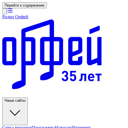
Перейти к содержанию
Радио Орфей
Наши сайты
Сетка вещания
Программы
Новости
Интернет-