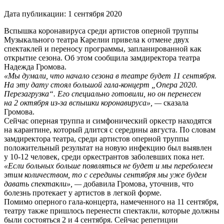
Дата публикации:
1 сентября 2020
Вспышка коронавируса среди артистов оперной труппы
Музыкального театра Карелии привела к отмене двух
спектаклей и переносу программы, запланированной как
открытие сезона. Об этом сообщила замдиректора театра
Надежда Громова.
«Мы думали, что начало сезона в театре будет 11 сентября.
На эту дату стоял большой гала-концерт „Опера 2020.
Перезагрузка“. Его специально готовили, но он перенесен
на 2 октября из-за вспышки коронавируса», —
сказала
Громова.
Сейчас оперная труппа и симфонический оркестр находятся
на карантине, который длится с середины августа. По словам
замдиректора театра, среди артистов оперной труппы
положительный результат на новую инфекцию был выявлен
у 10-12 человек, среди оркестрантов заболевших пока нет.
«Если больных больше появляться не будет и мы переболеем
этим количеством, то с середины сентября мы уже будем
давать спектакли», —
добавила Громова, уточнив, что
болезнь протекает у артистов в легкой форме.
Помимо оперного гала-концерта, намеченного на 11 сентября,
театру также пришлось перенести спектакли, которые должны
были состояться 2 и 4 сентября. Сейчас репетиции