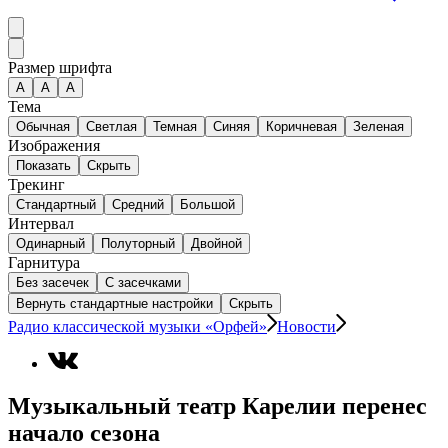
Размер шрифта
А
A
A
Тема
Обычная
Светлая
Темная
Синяя
Коричневая
Зеленая
Изображения
Показать
Скрыть
Трекинг
Стандартный
Средний
Большой
Интервал
Одинарный
Полуторный
Двойной
Гарнитура
Без засечек
С засечками
Вернуть стандартные настройки
Скрыть
Радио классической музыки «Орфей»
Новости
Музыкальный театр Карелии перенес
начало сезона