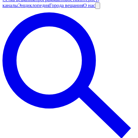
каналы
Энциклопедия
Города вещания
О нас