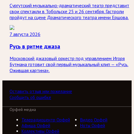
Сургутский музыкально-драматический театр представит
свои спектакли в Тобольске 25 и 26 сентября. Гастроли
пройдут на сцене Драматического театра имени Ершова.
7 августа 2026
Русь в ритме джаза
Московский джазовый оркестр под управлением Игоря
Бутмана готовит свой первый музыкальный клип — «Русь.
Ожившая картина».
Оставить отзыв или пожелание
Сообщить об ошибке
Орфей медиа
Телерадиоцентр Орфей
Видео Орфей
Афиша Орфей
Ноты Орфей
Коллективы Орфей