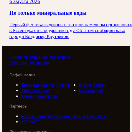
6 августа 2026
Не только минеральные воды
Первый фестиваль уличных театров намерены организоват
в Ессентуках в следующем году. Об этом сообщил глава
города Владимир Крутников.
Оставить отзыв или пожелание
Сообщить об ошибке
Орфей медиа
Телерадиоцентр Орфей
Видео Орфей
Афиша Орфей
Ноты Орфей
Коллективы Орфей
Партнеры
Российская библиотечная ассоциация (РБА)
///ТРАКТ
Правовая информация