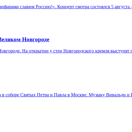
нфарами славим Россию!». Концерт смотра состоялся 5 августа
 Великом Новгороде
 Новгороде. На открытии у стен Новгородского кремля выступя
ста в соборе Святых Петра и Павла в Москве. Музыку Вивальди