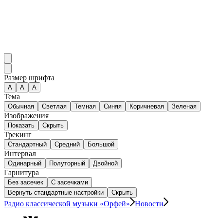
Размер шрифта
А
A
A
Тема
Обычная
Светлая
Темная
Синяя
Коричневая
Зеленая
Изображения
Показать
Скрыть
Трекинг
Стандартный
Средний
Большой
Интервал
Одинарный
Полуторный
Двойной
Гарнитура
Без засечек
С засечками
Вернуть стандартные настройки
Скрыть
Радио классической музыки «Орфей»
Новости