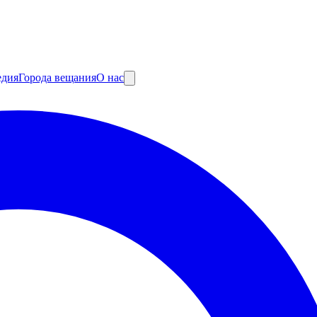
едия
Города вещания
О нас