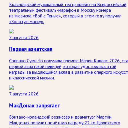
Красноярский музыкальный театр привёз на Всероссийский
театральный фестиваль-марафон в Москву номера
из мюзикла «Бой с Тенью», который в этом году получил
«Золотую маску».
7 августа 2026
Первая азиатская
Сопрано Суми Чо получила премию Марии Каллас-2026, ст
первой азиатской певицей, которая удостоилась этой
награды за выдающийся вклад в развитие оперного искусс
и классической музыки.
7 августа 2026
МакДонах запрягает
Британо-ирландский режиссёр и драматург Мартин
Макдонах получит почётную награду 22-го Цюрихского