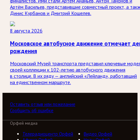
финалистов. Ими стали Артём Ананьев, Антон Танонов и
Артём Васильев, представившие совместный проект, а так
Динис Курбанов и Дмитрий Кошелев.
8 августа 2026
Московское автобусное движение отмечает де
рождения
Московский Музей транспорта представил ключевые моде
своей коллекции к 102-летию автобусного движения
в столице. В их ряду — английский «Лейланд», работавший
на единственном маршруте.
Оставить отзыв или пожелание
Сообщить об ошибке
Орфей медиа
Телерадиоцентр Орфей
Видео Орфей
Афиша Орфей
Ноты Орфей