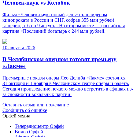
Человек-паук vs Колобок
Фильм «Человек-паук: новый день» стал лидером
кинопроката в России и СНГ, собрав 355 млн рублей
за период с 6 по 9 августа. На втором месте — российская
картина «Последний богатырь с 244 млн рублей.
10 августа 2026
В Челябинском оперном готовят премьеру
«Лакме»
Премьерные показы оперы Лео Делиба «Лакме» состоятся
31 октября и 1 ноября в Челябинском театре оперы и балета.
Сегодня произведение нечасто можно встретить в афишах из-
за сложности вокальных партий.
Оставить отзыв или пожелание
Сообщить об ошибке
Орфей медиа
Телерадиоцентр Орфей
Видео Орфей