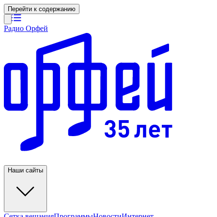
Перейти к содержанию
Радио Орфей
Наши сайты
Сетка вещания
Программы
Новости
Интернет-