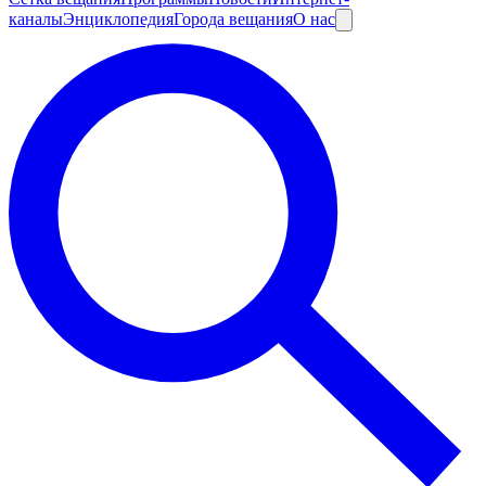
каналы
Энциклопедия
Города вещания
О нас