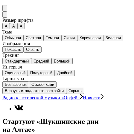
Размер шрифта
А
A
A
Тема
Обычная
Светлая
Темная
Синяя
Коричневая
Зеленая
Изображения
Показать
Скрыть
Трекинг
Стандартный
Средний
Большой
Интервал
Одинарный
Полуторный
Двойной
Гарнитура
Без засечек
С засечками
Вернуть стандартные настройки
Скрыть
Радио классической музыки «Орфей»
Новости
Стартуют «Шукшинские дни
на Алтае»