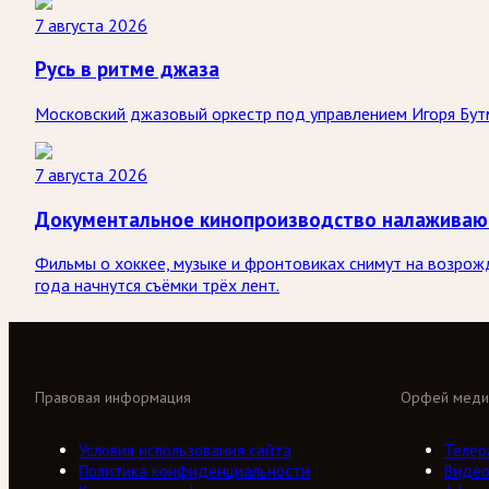
7 августа 2026
Русь в ритме джаза
Московский джазовый оркестр под управлением Игоря Бутм
7 августа 2026
Документальное кинопроизводство налаживаю
Фильмы о хоккее, музыке и фронтовиках снимут на возрож
года начнутся съёмки трёх лент.
Правовая информация
Орфей меди
Условия использования сайта
Телер
Политика конфиденциальности
Виде