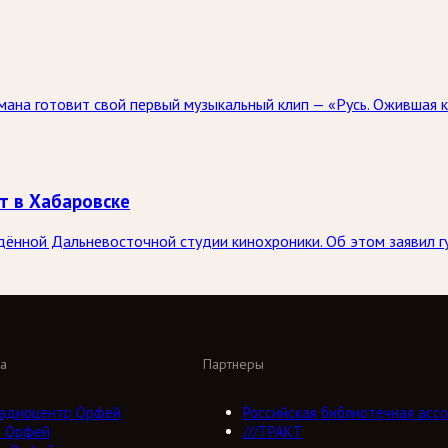
ана готовит свой первый музыкальный клип — «Русь. Ожившая к
т в Хабаровске
дённой Дальневосточной студии кинохроники. Об этом заявил 
а
Партнеры
адиоцентр Орфей
Российская библиотечная ассо
о Орфей
///ТРАКТ