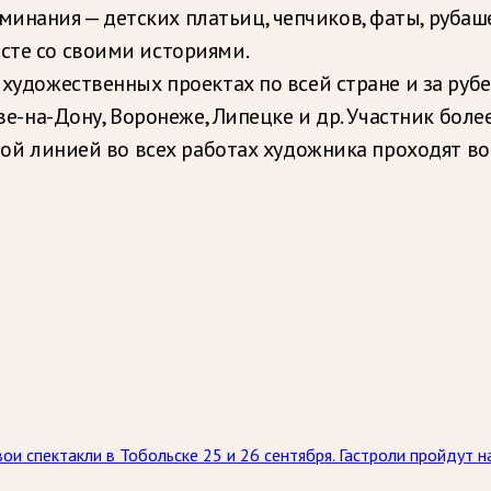
ания — детских платьиц, чепчиков, фаты, рубашек б
есте со своими историями.
в художественных проектах по всей стране и за ру
тове-на-Дону, Воронеже, Липецке и др. Участник бол
асной линией во всех работах художника проходят 
ои спектакли в Тобольске 25 и 26 сентября. Гастроли пройдут 