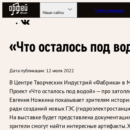
Радио Орфей
Сетка вещания
Радио классической музыки «Орфей»
Новости
Наши сайты
«Что осталось под в
Дата публикации:
12 июля 2022
В Центре Творческих Индустрий «Фабрика» в М
Проект «Что осталось под водой» — про затопл
Евгения Ножкина показывает зрителям историю
ради созданий новых ГЭС (гидроэлектростанци
На выставке будет представлена документация
зрители смогут найти интересные артефакты. 