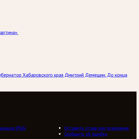
артина».
губернатор Хабаровского края Дмитрий Демешин. До конца
циация (РБА)
Оставить отзыв или пожелание
Сообщить об ошибке