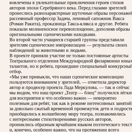
вовлечены в увлекательные приключения героев стихов
авторов эпохи Серебряного века. Перед глазами зрителей
пронеслись разнохарактерные шуточные образы персонаже
рассеянный профессор Задача, ленивый сапожник Вакса
(Роман Ракита), проказница Такса-клякса и другие. Ребята
показали молниеносное перевоплощение, дополняя образы
оригинальными сценическими находками.
Во второй части учащиеся старшей группы представили
зрителям сценические импровизации — результаты своих
наблюдений за животными и людьми.
В проекте приняли участие не только постоянные артисты
Театрального отделения Международной филармонии юны
талантов, но и ребята, прошедшие специальный конкурсны
отбор.
«Мы уже привыкли, что наши сценические композиции
пользуются вниманием у зрителей, — отметила директор
автор и продюсер проекта Лада Меркулова, — так и сейчас
мы видим, что наш проект „Театр — блиц“ получился лёгк
для восприятия и что особенно важно — невероятно
полезным для ребят, так как в режиме интенсивных занятий
за довольно сжатый временной промежуток дети и подрост
приобщились к волшебному миру театра, познакомились
с интересными стихотворениями русских авторов,
прониклись образным ярчайшим языком поэтического текст
и, конечно, особенно важно, что на протяжении всего