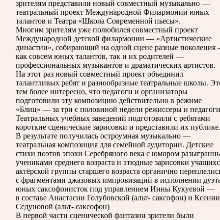
зрителям представили новый совместный музыкально —
театральный проект Международной Филармонии юных
талантов и Театра «Школа Современной пьесы».
Многим зрителям уже полюбился совместный проект
Международной детской филармонии — «Артистические
династии», собирающий на одной сцене разные поколения
как совсем юных талантов, так и их родителей —
профессиональных музыкантов и драматических артистов.
На этот раз новый совместный проект объединил
талантливых ребят и разнообразные театральные школы. Эт
тем более интересно, что педагоги и организаторы
подготовили эту композицию действительно в режиме
«Блиц» — за три с половиной недели режиссеры и педагог
Театральных учебных заведений подготовили с ребятами
короткие сценические зарисовки и представили их публике
В результате получилась остроумная музыкально —
театральная композиция для семейной аудитории. Детские
стихи поэтов эпохи Серебряного века с юмором разыгранн
учениками среднего возраста и этюдные зарисовки учащихс
актёрской группы старшего возраста органично переплелис
с фрагментами джазовых импровизаций в исполнении дуэт
юных саксофонисток под управлением Инны Кукуевой —
в составе Анастасии Голубовской (альт- саксофон) и Ксении
Седуновой (альт- саксофон)
В первой части сценической фантазии зрители были