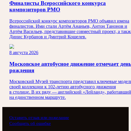
Финалисты Всероссийского конкурса
композиторов РМО
Всероссийский конкурс композиторов РМО объявил имена
финалистов. Ими стали Артём Ананьев, Антон Танонов и
Артём Васильев, представившие совместный проект, а такж
Динис Курбанов и Дмитрий Кошелев.
8 августа 2026
Московское автобусное движение отмечает ден
рождения
Московский Музей транспорта представил ключевые модел
своей коллекции к 102-летию автобусного движения
в столице. В их ряду — английский «Лейланд», работавши
на единственном маршруте.
Оставить отзыв или пожелание
Сообщить об ошибке