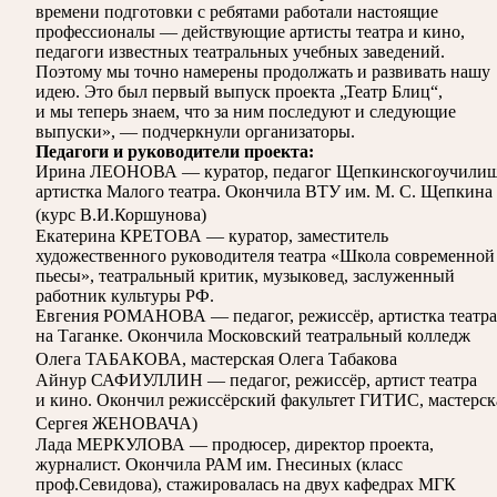
времени подготовки с ребятами работали настоящие
профессионалы — действующие артисты театра и кино,
педагоги известных театральных учебных заведений.
Поэтому мы точно намерены продолжать и развивать нашу
идею. Это был первый выпуск проекта „Театр Блиц“,
и мы теперь знаем, что за ним последуют и следующие
выпуски», — подчеркнули организаторы.
Педагоги и руководители проекта:
Ирина ЛЕОНОВА — куратор, педагог Щепкинскогоучилищ
артистка Малого театра. Окончила ВТУ им. М. С. Щепкина
(курс В.И.Коршунова)
Екатерина КРЕТОВА — куратор, заместитель
художественного руководителя театра «Школа современной
пьесы», театральный критик, музыковед, заслуженный
работник культуры РФ.
Евгения РОМАНОВА — педагог, режиссёр, артистка театра
на Таганке. Окончила Московский театральный колледж
Олега ТАБАКОВА, мастерская Олега Табакова
Айнур САФИУЛЛИН — педагог, режиссёр, артист театра
и кино. Окончил режиссёрский факультет ГИТИС, мастерск
Сергея ЖЕНОВАЧА)
Лада МЕРКУЛОВА — продюсер, директор проекта,
журналист. Окончила РАМ им. Гнесиных (класс
проф.Севидова), стажировалась на двух кафедрах МГК