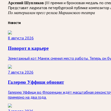
Арсений Шупляков
(III премия и бронзовая медаль по с
Представят лауреатов петербургской публике композитор А
По материалам пресс-релиза Мариинского театра
Новости
8 августа 2026
Поворот в карьере
Эрмитажный кот Манеж сменил место работы. Теперь он буд
7 августа 2026
Галерею Уффици обновят
Галерею Уффици во Флоренции ждёт масштабная реконстру
примерно на два года.