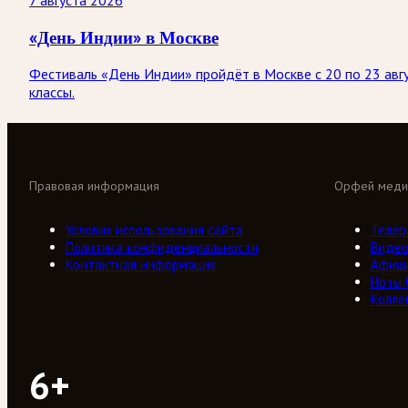
7 августа 2026
«День Индии» в Москве
Фестиваль «День Индии» пройдёт в Москве с 20 по 23 авгу
классы.
Правовая информация
Орфей меди
Условия использования сайта
Телер
Политика конфиденциальности
Виде
Контактная информация
Афиш
Ноты
Колле
6+