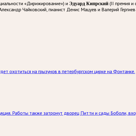
пециальности «Дирижирование») и
Эдуард Кипрский
(II премия и
лександр Чайковский, пианист Денис Мацуев и Валерий Гергиев
ет охотиться на грызунов в петербургском цирке на Фонтанке.
кция. Работы также затронут дворец Питти и сады Боболи, вхо