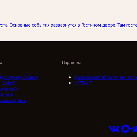
ста. Основные события развернутся в Гостином дворе. Там госте
а
Партнеры
адиоцентр Орфей
Российская библиотечная ассо
о Орфей
///ТРАКТ
а Орфей
 Орфей
ктивы Орфей