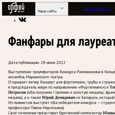
Радио Орфей
Сетка вещания
Радио классической музыки «Орфей»
Новости
Наши сайты
Фанфары для лауреат
Дата публикации:
28 июня 2022
Выступление триумфаторов Конкурса Рахманинова в Конце
ансамбль Мариинского театра.
Открывает вечер Концерт для фортепиано, трубы и струнн
и председатель жюри по направлению «Фортепиано») и
Ти
Петросян
(оба получили I премию и золотую медаль); фра
медаль), а и также
Юрий Демидович
из Беларуси, который 
Из пианистов выступят оба победителя конкурса — студе
профессора Павла Нерсесьяна).
Своё сочинение представит британский композитор
Юань