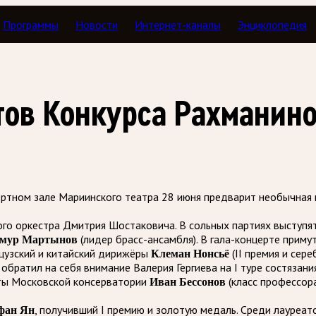
Программы
Новости
Интернет-каналы
Энциклопедия
ов Конкурса Рахманин
ртном зале Мариинского театра 28 июня предварит необычная 
ого оркестра Дмитрия Шостаковича. В сольных партиях выступя
мур Мартынов
(лидер брасс-ансамбля).
В гала-концерте приму
нцузский и китайский дирижёры
Клеман Нонсьё
(II премия и сер
обратил на себя внимание Валерия Гергиева на I туре состязани
нты Московской консерватории
Иван Бессонов
(класс профессор
фан Ян
, получивший I премию и золотую медаль. Среди лауреат