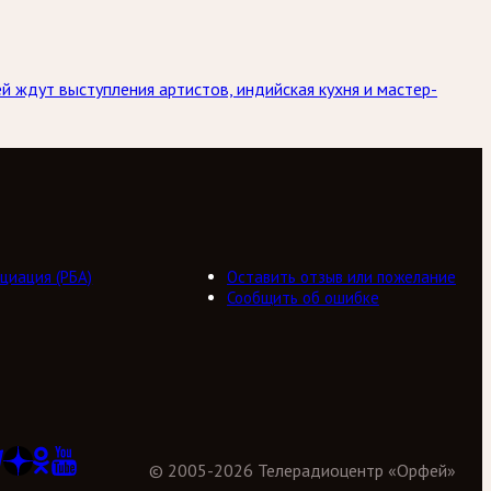
й ждут выступления артистов, индийская кухня и мастер-
циация (РБА)
Оставить отзыв или пожелание
Сообщить об ошибке
©
2005
-
2026
Телерадиоцентр «Орфей»