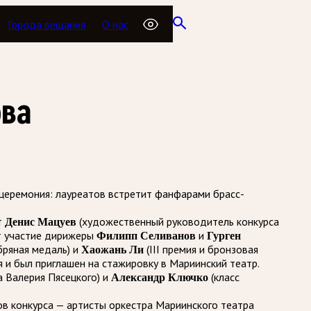
Города вещания
О нас
ова
церемония: лауреатов встретит фанфарами брасс-
т
Денис Мацуев
(художественный руководитель конкурса
т участие дирижеры
Филипп Селиванов
и
Гурген
ебряная медаль) и
Хаожань Ли
(III премия и бронзовая
я и был приглашен на стажировку в Мариинский театр.
а Валерия Пясецкого) и
Александр Ключко
(класс
ов конкурса — артисты оркестра Мариинского театра