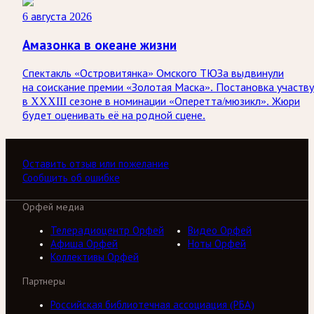
6 августа 2026
Амазонка в океане жизни
Спектакль «Островитянка» Омского ТЮЗа выдвинули
на соискание премии «Золотая Маска». Постановка участв
в XXXIII сезоне в номинации «Оперетта/мюзикл». Жюри
будет оценивать её на родной сцене.
Оставить отзыв или пожелание
Сообщить об ошибке
Орфей медиа
Телерадиоцентр Орфей
Видео Орфей
Афиша Орфей
Ноты Орфей
Коллективы Орфей
Партнеры
Российская библиотечная ассоциация (РБА)