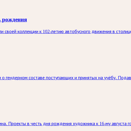
ь рождения
 своей коллекции к 102-летию автобусного движения в столице
 о гендерном составе поступающих и принятых на учёбу. Под
на. Проекты в честь дня рождения художника к 16-му августа г