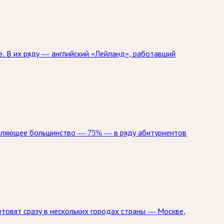
. В их ряду — английский «Лейланд», работавший
авляющее большинство — 75% — в ряду абитуриентов
отовят сразу в нескольких городах страны — Москве,