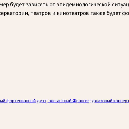
мер будет зависеть от эпидемиологической ситуац
ерватории, театров и кинотеатров также будет фо
ный фортепианный дуэт; элегантный Франсис; джазовый концер